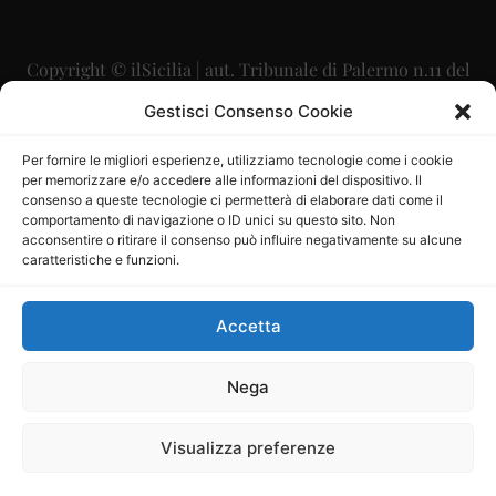
Copyright © ilSicilia | aut. Tribunale di Palermo n.11 del
29/09/2015
Gestisci Consenso Cookie
Editore: Mercurio Comunicazione Soc. Coop. A.R.L.
Per fornire le migliori esperienze, utilizziamo tecnologie come i cookie
per memorizzare e/o accedere alle informazioni del dispositivo. Il
Direttore Editoriale: Maurizio Scaglione
consenso a queste tecnologie ci permetterà di elaborare dati come il
comportamento di navigazione o ID unici su questo sito. Non
Direttore Responsabile: Maria Calabrese
acconsentire o ritirare il consenso può influire negativamente su alcune
caratteristiche e funzioni.
p.zza Sant’Oliva, 9 – 90141 – Palermo – 091335557
P.IVA: 06334930820
Accetta
Mercurio Comunicazione Società Cooperativa a r.l. è
iscritta al Registro degli Operatori di Comunicazione al
Nega
numero 26988
Visualizza preferenze
Sito gestito da
La Digitale srl
–
info@ladigitale.it