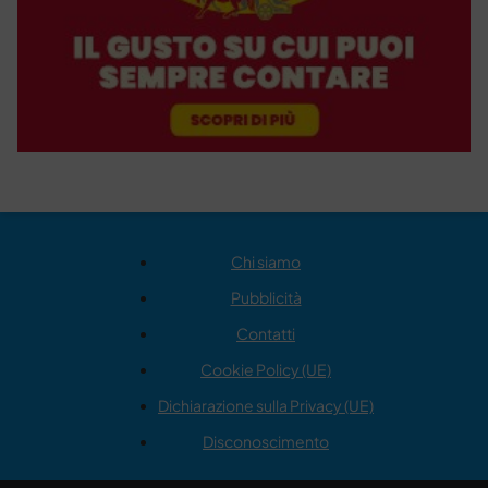
Chi siamo
Pubblicità
Contatti
Cookie Policy (UE)
Dichiarazione sulla Privacy (UE)
Disconoscimento