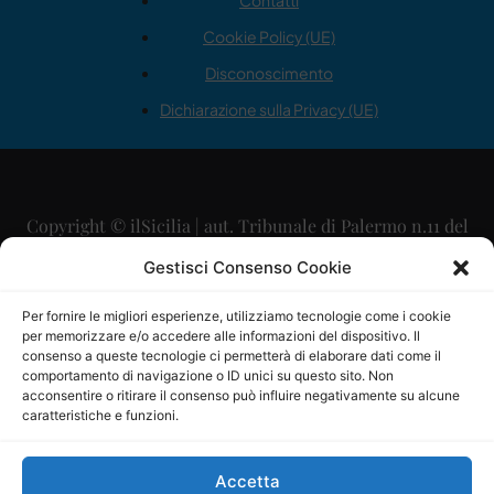
Contatti
Cookie Policy (UE)
Disconoscimento
Dichiarazione sulla Privacy (UE)
Copyright © ilSicilia | aut. Tribunale di Palermo n.11 del
29/09/2015
Gestisci Consenso Cookie
Editore: Mercurio Comunicazione Soc. Coop. A.R.L.
Per fornire le migliori esperienze, utilizziamo tecnologie come i cookie
per memorizzare e/o accedere alle informazioni del dispositivo. Il
Direttore Editoriale: Maurizio Scaglione
consenso a queste tecnologie ci permetterà di elaborare dati come il
comportamento di navigazione o ID unici su questo sito. Non
Direttore Responsabile: Maria Calabrese
acconsentire o ritirare il consenso può influire negativamente su alcune
caratteristiche e funzioni.
p.zza Sant’Oliva, 9 – 90141 – Palermo – 091335557
P.IVA: 06334930820
Accetta