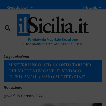
Cronache locali
Il Network
Fondato da Maurizio Scaglione
LUNEDÌ 10 AGOSTO 2026 - AGGIORNATO ALLE 10:57
L'agevolazione
MISTERBIANCO (CT), SCONTO TARI PER
CHI ADOTTA UN CANE. IL SINDACO:
“TENDIAMO LA MANO AI CITTADINI”
Redazione
giovedì 25 Gennaio 2024