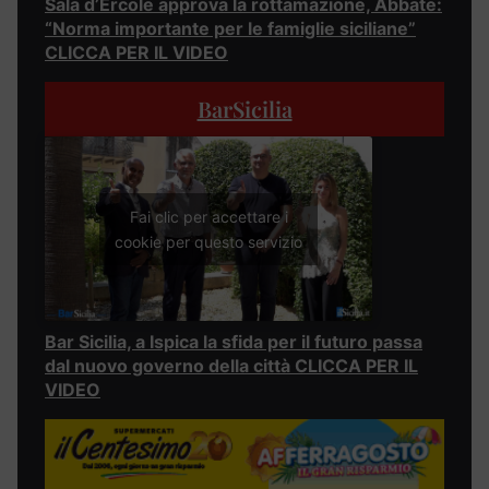
Sala d’Ercole approva la rottamazione, Abbate:
“Norma importante per le famiglie siciliane”
CLICCA PER IL VIDEO
BarSicilia
Fai clic per accettare i
cookie per questo servizio
Bar Sicilia, a Ispica la sfida per il futuro passa
dal nuovo governo della città CLICCA PER IL
VIDEO