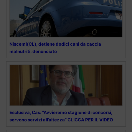
Niscemi(CL), detiene dodici cani da caccia
malnutriti: denunciato
Esclusiva, Cas: “Avvieremo stagione di concorsi,
servono servizi all’altezza” CLICCA PER IL VIDEO