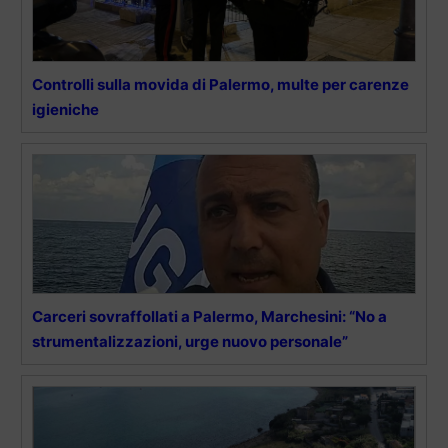
Controlli sulla movida di Palermo, multe per carenze
igieniche
Carceri sovraffollati a Palermo, Marchesini: “No a
strumentalizzazioni, urge nuovo personale”