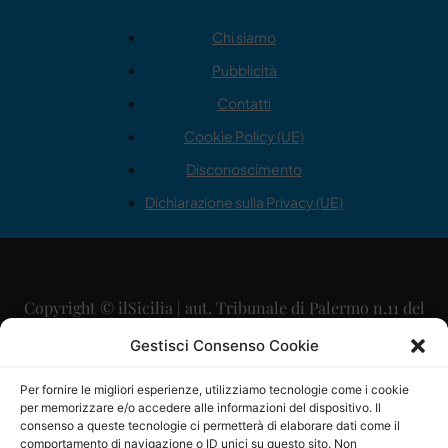
Chi siamo
Pubblicità
Contatti
Cookie Policy (UE)
Disconoscimento
Dichiarazione sulla Privacy (UE)
Copyright © ilSicilia | aut. Tribunale di Palermo n.11 del
29/09/2015
Gestisci Consenso Cookie
Editore: Mercurio Comunicazione Soc. Coop. A.R.L.
Per fornire le migliori esperienze, utilizziamo tecnologie come i cookie
per memorizzare e/o accedere alle informazioni del dispositivo. Il
Direttore Editoriale: Maurizio Scaglione
consenso a queste tecnologie ci permetterà di elaborare dati come il
comportamento di navigazione o ID unici su questo sito. Non