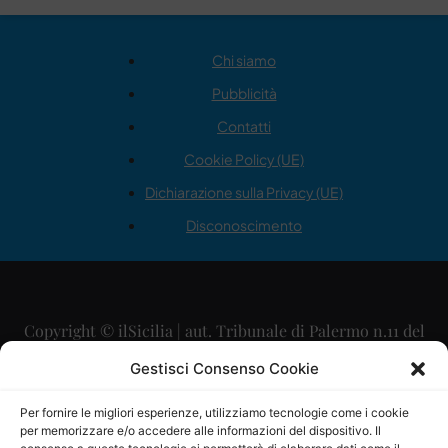
Chi siamo
Pubblicità
Contatti
Cookie Policy (UE)
Dichiarazione sulla Privacy (UE)
Disconoscimento
Copyright © ilSicilia | aut. Tribunale di Palermo n.11 del
29/09/2015
Gestisci Consenso Cookie
Editore: Mercurio Comunicazione Soc. Coop. A.R.L.
Per fornire le migliori esperienze, utilizziamo tecnologie come i cookie
per memorizzare e/o accedere alle informazioni del dispositivo. Il
Direttore Editoriale: Maurizio Scaglione