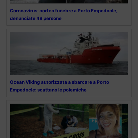
Coronavirus: corteo funebre a Porto Empedocle,
denunciate 48 persone
Ocean Viking autorizzata a sbarcare a Porto
Empedocle: scattano le polemiche