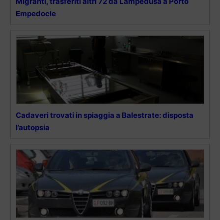
Migranti, trasferiti altri 72 da Lampedusa a Porto
Empedocle
Cadaveri trovati in spiaggia a Balestrate: disposta
l’autopsia