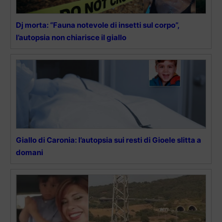
Dj morta: “Fauna notevole di insetti sul corpo”,
l’autopsia non chiarisce il giallo
Giallo di Caronia: l’autopsia sui resti di Gioele slitta a
domani