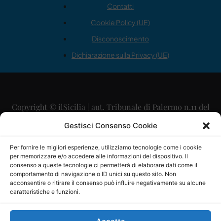
Contatti
Cookie Policy (UE)
Disconoscimento
Dichiarazione sulla Privacy (UE)
Copyright © ilSicilia | aut. Tribunale di Palermo n.11 del
29/09/2015
Gestisci Consenso Cookie
Editore: Mercurio Comunicazione Soc. Coop. A.R.L.
Per fornire le migliori esperienze, utilizziamo tecnologie come i cookie
per memorizzare e/o accedere alle informazioni del dispositivo. Il
Direttore Editoriale: Maurizio Scaglione
consenso a queste tecnologie ci permetterà di elaborare dati come il
comportamento di navigazione o ID unici su questo sito. Non
Direttore Responsabile: Maria Calabrese
acconsentire o ritirare il consenso può influire negativamente su alcune
caratteristiche e funzioni.
p.zza Sant’Oliva, 9 – 90141 – Palermo – 091335557
P.IVA: 06334930820