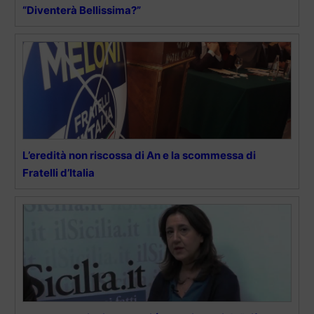
“Diventerà Bellissima?”
L’eredità non riscossa di An e la scommessa di
Fratelli d’Italia