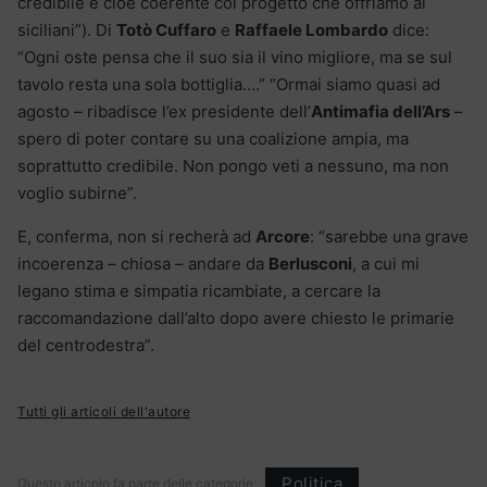
credibile e cioè coerente col progetto che offriamo ai
siciliani”). Di
Totò Cuffaro
e
Raffaele Lombardo
dice:
“Ogni oste pensa che il suo sia il vino migliore, ma se sul
tavolo resta una sola bottiglia….” “Ormai siamo quasi ad
agosto – ribadisce l’ex presidente dell’
Antimafia dell’Ars
–
spero di poter contare su una coalizione ampia, ma
soprattutto credibile. Non pongo veti a nessuno, ma non
voglio subirne”.
E, conferma, non si recherà ad
Arcore
: “sarebbe una grave
incoerenza – chiosa – andare da
Berlusconi
, a cui mi
legano stima e simpatia ricambiate, a cercare la
raccomandazione dall’alto dopo avere chiesto le primarie
del centrodestra”.
Tutti gli articoli dell'autore
Politica
Questo articolo fa parte delle categorie: