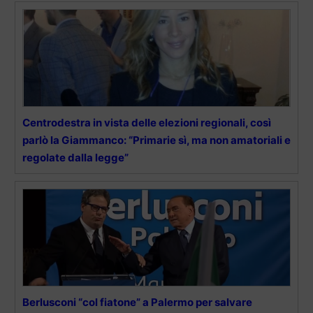
Centrodestra in vista delle elezioni regionali, così
parlò la Giammanco: “Primarie sì, ma non amatoriali e
regolate dalla legge”
Berlusconi “col fiatone” a Palermo per salvare