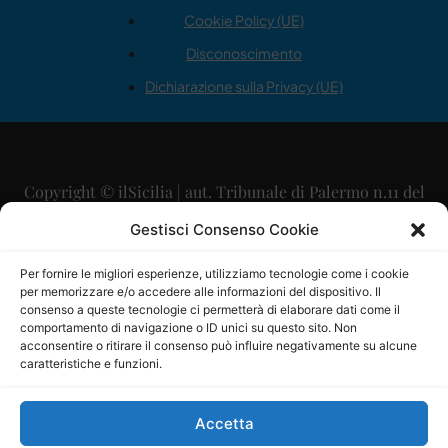
Cookie Policy (UE)
Disconoscimento
Dichiarazione sulla Privacy (UE)
Copyright © ilSicilia | aut. Tribunale di Palermo n.11 del
29/09/2015
Gestisci Consenso Cookie
Editore: Mercurio Comunicazione Soc. Coop. A.R.L.
Per fornire le migliori esperienze, utilizziamo tecnologie come i cookie
per memorizzare e/o accedere alle informazioni del dispositivo. Il
Direttore Editoriale: Maurizio Scaglione
consenso a queste tecnologie ci permetterà di elaborare dati come il
comportamento di navigazione o ID unici su questo sito. Non
Direttore Responsabile: Maria Calabrese
acconsentire o ritirare il consenso può influire negativamente su alcune
caratteristiche e funzioni.
p.zza Sant’Oliva, 9 – 90141 – Palermo – 091335557
P.IVA: 06334930820
Accetta
Mercurio Comunicazione Società Cooperativa a r.l. è