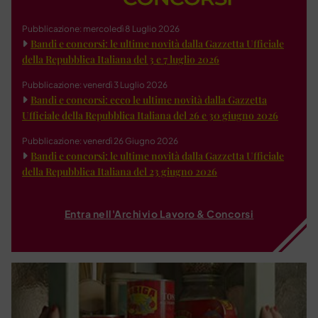
Pubblicazione: mercoledì 8 Luglio 2026
Bandi e concorsi: le ultime novità dalla Gazzetta Ufficiale
della Repubblica Italiana del 3 e 7 luglio 2026
Pubblicazione: venerdì 3 Luglio 2026
Bandi e concorsi: ecco le ultime novità dalla Gazzetta
Ufficiale della Repubblica Italiana del 26 e 30 giugno 2026
Pubblicazione: venerdì 26 Giugno 2026
Bandi e concorsi: le ultime novità dalla Gazzetta Ufficiale
della Repubblica Italiana del 23 giugno 2026
Entra nell'Archivio Lavoro & Concorsi