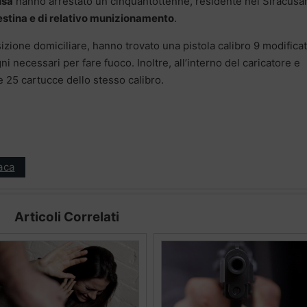
usa
hanno arrestato un cinquantottenne, residente nel Siracusa
stina e di relativo munizionamento
.
isizione domiciliare, hanno trovato una pistola calibro 9 modifica
ni necessari per fare fuoco. Inoltre, all’interno del caricatore e
te 25 cartucce dello stesso calibro.
aca
Articoli Correlati