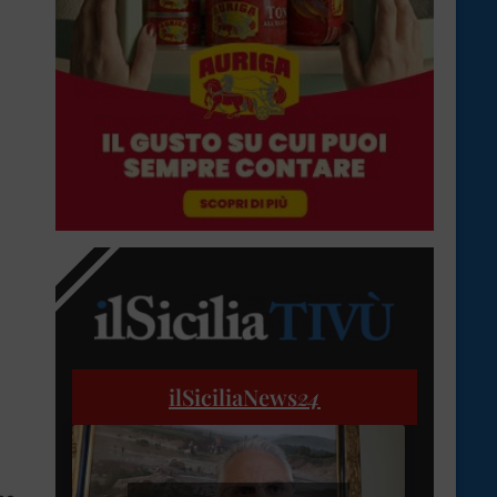
ilSiciliaNews
24