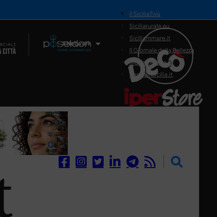
il SiciliaTivù
Siciliarurale.eu
Siciliammare.it
Il Network
Il Giornale della Bellezza
Siciliamedica.it
Sanitainsicilia.it