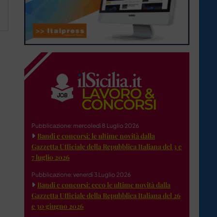
Pubblicazione: mercoledì 8 Luglio 2026
Bandi e concorsi: le ultime novità dalla
Gazzetta Ufficiale della Repubblica Italiana del 3 e
7 luglio 2026
Pubblicazione: venerdì 3 Luglio 2026
Bandi e concorsi: ecco le ultime novità dalla
Gazzetta Ufficiale della Repubblica Italiana del 26
e 30 giugno 2026