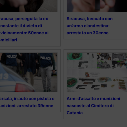
racusa, perseguita la ex
Siracusa, beccato con
nostante il divieto di
un’arma clandestina:
vicinamento: 50enne ai
arrestato un 30enne
miciliari
rsala, in auto con pistola e
Armi d’assalto e munizioni
nizioni: arrestato 39enne
nascoste al Cimitero di
Catania