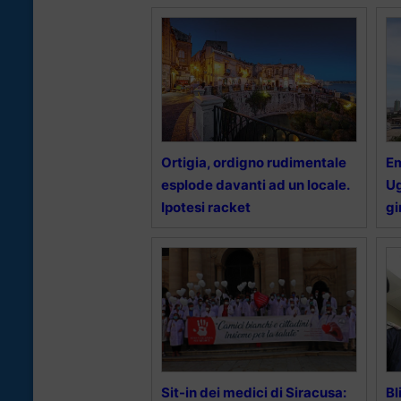
Ortigia, ordigno rudimentale
Em
esplode davanti ad un locale.
Ug
Ipotesi racket
gi
Sit-in dei medici di Siracusa:
Bl