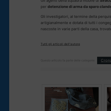
Gli agenti della squadra mobile di
Sirac
per
detenzione di arma da sparo clande
Gli investigatori, al termine della perqu
artigianalmente e dotata di tutti i congeg
nascoste in varie parti della casa, trova
Tutti gli articoli dell'autore
Cron
Questo articolo fa parte delle categorie: