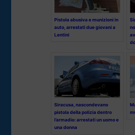
Pistola abusiva e munizioni in
Si
auto, arrestati due giovani a
no
Lentini
av
do
Siracusa, nascondevano
Ma
pistola della polizia dentro
mu
l’armadio: arrestati un uomo e
una donna