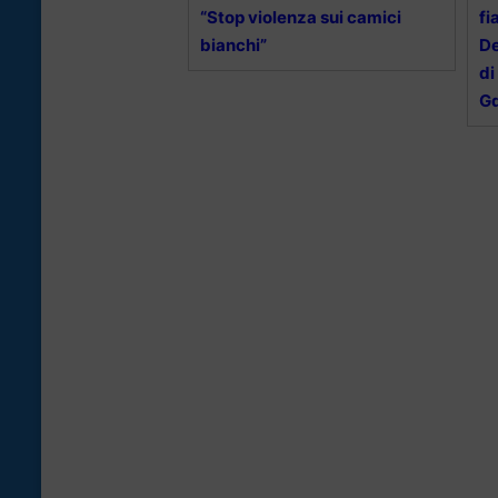
“Stop violenza sui camici
fi
bianchi”
De
di
Gd