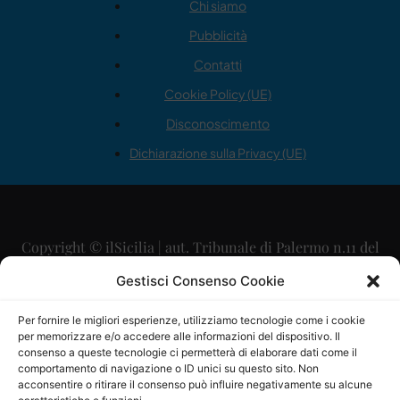
Chi siamo
Pubblicità
Contatti
Cookie Policy (UE)
Disconoscimento
Dichiarazione sulla Privacy (UE)
Copyright © ilSicilia | aut. Tribunale di Palermo n.11 del
29/09/2015
Gestisci Consenso Cookie
Editore: Mercurio Comunicazione Soc. Coop. A.R.L.
Per fornire le migliori esperienze, utilizziamo tecnologie come i cookie
per memorizzare e/o accedere alle informazioni del dispositivo. Il
Direttore Editoriale: Maurizio Scaglione
consenso a queste tecnologie ci permetterà di elaborare dati come il
comportamento di navigazione o ID unici su questo sito. Non
Direttore Responsabile: Maria Calabrese
acconsentire o ritirare il consenso può influire negativamente su alcune