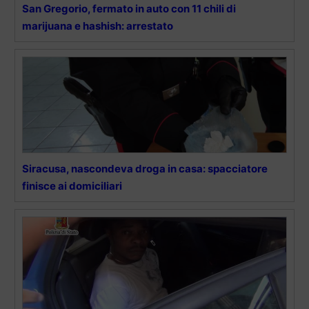
San Gregorio, fermato in auto con 11 chili di
marijuana e hashish: arrestato
Siracusa, nascondeva droga in casa: spacciatore
finisce ai domiciliari