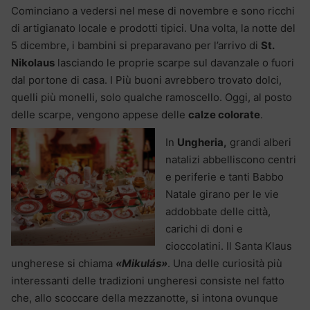
Cominciano a vedersi nel mese di novembre e sono ricchi
di artigianato locale e prodotti tipici. Una volta, la notte del
5 dicembre, i bambini si preparavano per l’arrivo di
St.
Nikolaus
lasciando le proprie scarpe sul davanzale o fuori
dal portone di casa. I Più buoni avrebbero trovato dolci,
quelli più monelli, solo qualche ramoscello. Oggi, al posto
delle scarpe, vengono appese delle
calze colorate
.
In
Ungheria,
grandi alberi
natalizi abbelliscono centri
e periferie e tanti Babbo
Natale girano per le vie
addobbate delle città,
carichi di doni e
cioccolatini. Il Santa Klaus
ungherese si chiama
«Mikulás»
. Una delle curiosità più
interessanti delle tradizioni ungheresi consiste nel fatto
che, allo scoccare della mezzanotte, si intona ovunque