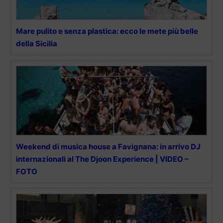
Mare pulito e senza plastica: ecco le mete più belle
della Sicilia
Weekend di musica house a Favignana: in arrivo DJ
internazionali al The Djoon Experience | VIDEO –
FOTO