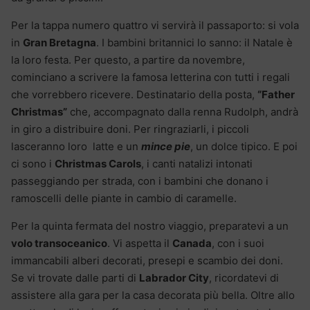
Per la tappa numero quattro vi servirà il passaporto: si vola
in
Gran Bretagna
. I bambini britannici lo sanno: il Natale è
la loro festa. Per questo, a partire da novembre,
cominciano a scrivere la famosa letterina con tutti i regali
che vorrebbero ricevere. Destinatario della posta,
“Father
Christmas”
che, accompagnato dalla renna Rudolph, andrà
in giro a distribuire doni. Per ringraziarli, i piccoli
lasceranno loro latte e un
mince pie
, un dolce tipico. E poi
ci sono i
Christmas Carols
, i canti natalizi intonati
passeggiando per strada, con i bambini che donano i
ramoscelli delle piante in cambio di caramelle.
Per la quinta fermata del nostro viaggio, preparatevi a un
volo transoceanico
. Vi aspetta il
Canada
, con i suoi
immancabili alberi decorati, presepi e scambio dei doni.
Se vi trovate dalle parti di
Labrador City
, ricordatevi di
assistere alla gara per la casa decorata più bella. Oltre allo