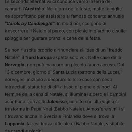
La seconda alternativa ci conduce verso la terra dei
canguri, l’
Australia
. Nei giorni delle feste, molte famiglie
ne approfittano per assistere al famoso concerto annuale
“Carols by Candlelight”
. In molti poi, scelgono di
trascorrere il Natale al parco, con picnic in giardino o sulla
spiaggia per gustare pranzi e cene delle feste.
Se non riuscite proprio a rinunciare all’idea di un “freddo
Natale”, il
Nord Europa
aspetta solo voi. Nelle case della
Norvegia,
non può mancare un piccolo fuoco acceso. Dal
13 dicembre, giorno di Santa Lucia (patrona della Luce), i
norvegesi iniziano a decorare le loro case con cesti
intrecciati, statuette di elfi a base di pigne o di noci. Al
termine della cena di Natale, si illumina l’albero e i bambini
aspettano l’arrivo di
Julenisse
, un elfo che alla vigilia si
trasforma in Papà Noel (Babbo Natale). Atmosfere simili si
ritrovano anche in Svezia e Finlandia dove si trova la
Lapponia
, la residenza ufficiale di Babbo Natale, visitabile
da grandi e piccini.