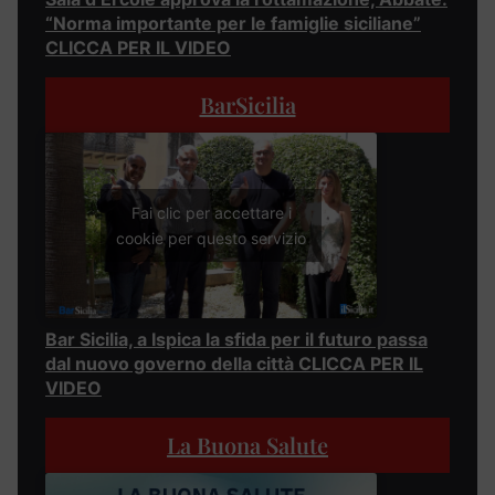
“Norma importante per le famiglie siciliane”
CLICCA PER IL VIDEO
BarSicilia
Fai clic per accettare i
cookie per questo servizio
Bar Sicilia, a Ispica la sfida per il futuro passa
dal nuovo governo della città CLICCA PER IL
VIDEO
La Buona Salute