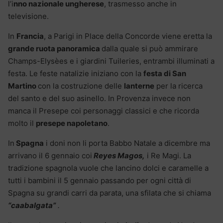
l’i
nno nazionale ungherese
, trasmesso anche in
televisione.
In
Francia
, a Parigi in Place della Concorde viene eretta la
grande ruota panoramica
dalla quale si può ammirare
Champs-Elysèes e i giardini Tuileries, entrambi illuminati a
festa. Le feste natalizie iniziano con la
festa di San
Martino
con la costruzione delle
lanterne
per la ricerca
del santo e del suo asinello. In Provenza invece non
manca il Presepe coi personaggi classici e che ricorda
molto il
presepe napoletano
.
In
Spagna
i doni non li porta Babbo Natale a dicembre ma
arrivano il 6 gennaio coi
Reyes Magos,
i Re Magi. La
tradizione spagnola vuole che lancino dolci e caramelle a
tutti i bambini il 5 gennaio passando per ogni città di
Spagna su grandi carri da parata, una sfilata che si chiama
“caabalgata”
.