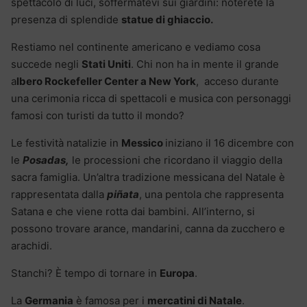
spettacolo di luci, soffermatevi sui giardini: noterete la
presenza di splendide
statue di ghiaccio.
Restiamo nel continente americano e vediamo cosa
succede negli
Stati Uniti
. Chi non ha in mente il grande
a
lbero Rockefeller Center a New York
, acceso durante
una cerimonia ricca di spettacoli e musica con personaggi
famosi con turisti da tutto il mondo?
Le festività natalizie in
Messico
iniziano il 16 dicembre con
le
Posadas,
le processioni che ricordano il viaggio della
sacra famiglia. Un’altra tradizione messicana del Natale è
rappresentata dalla
piñata
, una pentola che rappresenta
Satana e che viene rotta dai bambini. All’interno, si
possono trovare arance, mandarini, canna da zucchero e
arachidi.
Stanchi? È tempo di tornare in
Europa
.
La
Germania
è famosa per i
mercatini di Natale
.