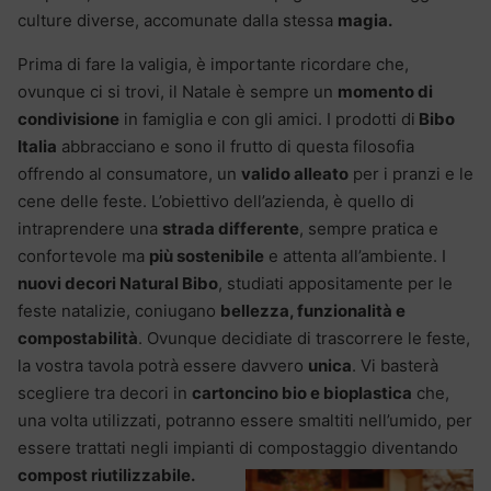
culture diverse, accomunate dalla stessa
magia.
Prima di fare la valigia, è importante ricordare che,
ovunque ci si trovi, il Natale è sempre un
momento di
condivisione
in famiglia e con gli amici. I prodotti di
Bibo
Italia
abbracciano e sono il frutto di questa filosofia
offrendo al consumatore, un
valido alleato
per i pranzi e le
cene delle feste. L’obiettivo dell’azienda, è quello di
intraprendere una
strada differente
, sempre pratica e
confortevole ma
più sostenibile
e attenta all’ambiente. I
nuovi decori Natural Bibo
, studiati appositamente per le
feste natalizie, coniugano
bellezza, funzionalità e
compostabilità
. Ovunque decidiate di trascorrere le feste,
la vostra tavola potrà essere davvero
unica
. Vi basterà
scegliere tra decori in
cartoncino bio e bioplastica
che,
una volta utilizzati, potranno essere smaltiti nell’umido, per
essere trattati negli impianti di compostaggio diventando
compost riutilizzabile.