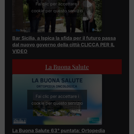
Fai clic per accettare i
cookie per questo servizio
Bar Sicilia, a Ispica la sfida per il futuro passa
dal nuovo governo della città CLICCA PER IL
VIDEO
La Buona Salute
Fai clic per accettare i
cookie per questo servizio
La Buona Salute 63° puntata: Ortopedia