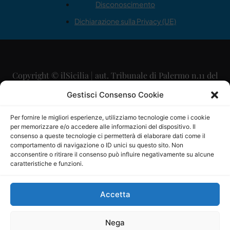
Disconoscimento
Dichiarazione sulla Privacy (UE)
Copyright © ilSicilia | aut. Tribunale di Palermo n.11 del
29/09/2015
Gestisci Consenso Cookie
Editore: Mercurio Comunicazione Soc. Coop. A.R.L.
Per fornire le migliori esperienze, utilizziamo tecnologie come i cookie
per memorizzare e/o accedere alle informazioni del dispositivo. Il
Direttore Editoriale: Maurizio Scaglione
consenso a queste tecnologie ci permetterà di elaborare dati come il
comportamento di navigazione o ID unici su questo sito. Non
Direttore Responsabile: Maria Calabrese
acconsentire o ritirare il consenso può influire negativamente su alcune
caratteristiche e funzioni.
p.zza Sant’Oliva, 9 – 90141 – Palermo – 091335557
P.IVA: 06334930820
Accetta
Mercurio Comunicazione Società Cooperativa a r.l. è
iscritta al Registro degli Operatori di Comunicazione al
Nega