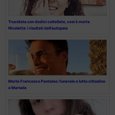
Trucidata con dodici coltellate, così è morta
Nicoletta: i risultati dell’autopsia
Morte Francesco Pantaleo: funerale e lutto cittadino
a Marsala