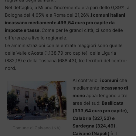
Nel dettaglio, a Milano l’incremento era pari dello 0,39%, a
Bologna del 4,65% e a Roma del 21,26%.
I comuni italiani
incassano mediamente 496,54 euro pro capite da
imposte e tasse.
Come per le grandi città, ci sono delle
differenze a livello regionale.
Le amministrazioni con le entrate maggiori sono quelle
della Valle d’Aosta (1.138,79 pro capite), della Liguria
(882,18) e della Toscana (688,43), tre territori del centro-
nord.
Al contrario,
i comuni
che
mediamente
incassano di
meno
appartengono a tre
aree del sud:
Basilicata
(333,64 euro pro capite),
Calabria (327,52) e
Sardegna (324,49).
Comune di Caivano (NA)
Caivano (Napoli)
è il