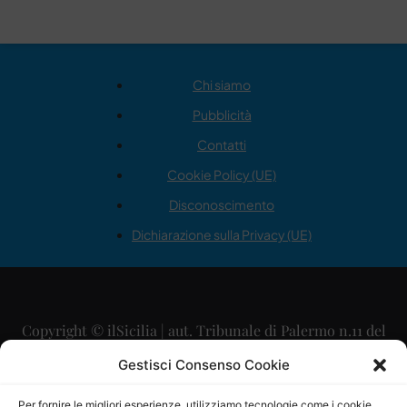
Chi siamo
Pubblicità
Contatti
Cookie Policy (UE)
Disconoscimento
Dichiarazione sulla Privacy (UE)
Copyright © ilSicilia | aut. Tribunale di Palermo n.11 del
29/09/2015
Gestisci Consenso Cookie
Editore: Mercurio Comunicazione Soc. Coop. A.R.L.
Per fornire le migliori esperienze, utilizziamo tecnologie come i cookie