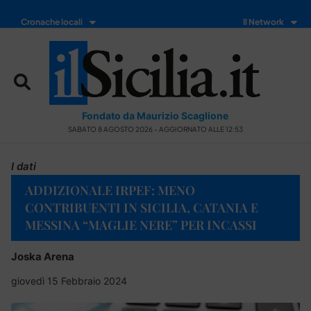
Cronache locali
Il Network
Fondato da Maurizio Scaglione
SABATO 8 AGOSTO 2026 - AGGIORNATO ALLE 12:53
I dati
ADDIZIONALE IRPEF: MENO
CONTRIBUENTI IN SICILIA, CATANIA E
MESSINA “MAGLIE NERE” PER INCASSI
Joska Arena
giovedì 15 Febbraio 2024