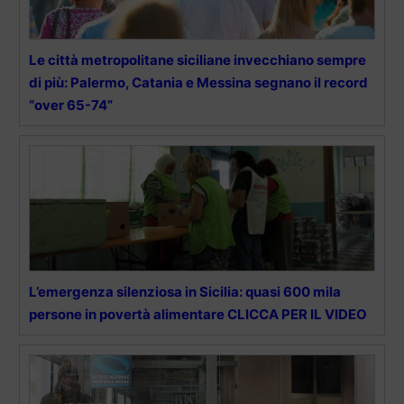
Le città metropolitane siciliane invecchiano sempre
di più: Palermo, Catania e Messina segnano il record
“over 65-74”
L’emergenza silenziosa in Sicilia: quasi 600 mila
persone in povertà alimentare CLICCA PER IL VIDEO