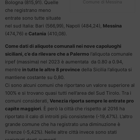
Comune di Messina
Bologna (815,91). Quelle
che registrano meno
entrate sono tutte situate
nel sud Italia: Bari (566,99), Napoli (484,24),
Messina
(474,76) e
Catania
(410,08).
Come dati di aliquote comunali nei nove capoluoghi
siciliani, c’e da rilevare che a Palermo
l’aliquota comunale
irpef (massima) nel 2023 è aumentata da 0.80 a 0.94,
mentre
in tutte le altre 8 province
della Sicilia l’aliquota si
mantiene costante su 0,80.
Ci sono alcuni comuni che riportano un valore superiore al
100% e si trovano quasi tutti nell’area del Sud Tirolo. Tra i
comuni considerati,
Venezia riporta sempre le entrate pro
capite maggiori
. È però la città che rispetto al 2016 ha
riportato il calo di introiti più consistente (-19,47%). L’altro
grande comune che ha registrato una diminuzione è
Firenze (-5,42%). Nelle altre città invece sono stati
registrati degli aumenti.