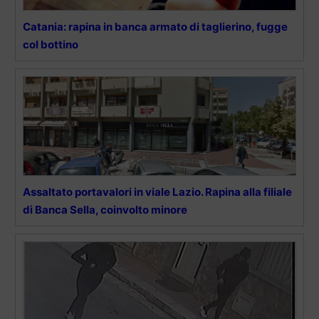
Catania: rapina in banca armato di taglierino, fugge
col bottino
Assaltato portavalori in viale Lazio. Rapina alla filiale
di Banca Sella, coinvolto minore