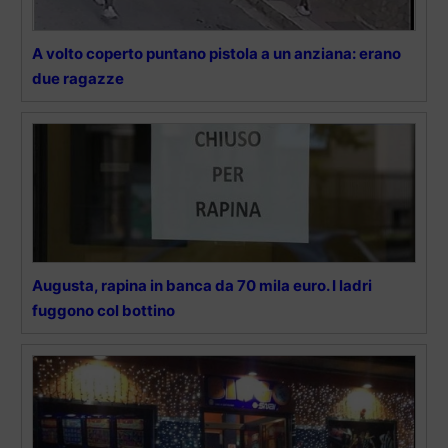
A volto coperto puntano pistola a un anziana: erano
due ragazze
Augusta, rapina in banca da 70 mila euro. I ladri
fuggono col bottino