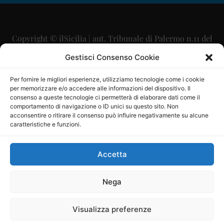
Copyright © ilSicilia | aut. Tribunale di Palermo n.11 del
29/09/2015
Gestisci Consenso Cookie
Editore: Mercurio Comunicazione Soc. Coop. A.R.L.
Per fornire le migliori esperienze, utilizziamo tecnologie come i cookie
per memorizzare e/o accedere alle informazioni del dispositivo. Il
Direttore Editoriale: Maurizio Scaglione
consenso a queste tecnologie ci permetterà di elaborare dati come il
comportamento di navigazione o ID unici su questo sito. Non
Direttore Responsabile: Maria Calabrese
acconsentire o ritirare il consenso può influire negativamente su alcune
caratteristiche e funzioni.
p.zza Sant’Oliva, 9 – 90141 – Palermo – 091335557
P.IVA: 06334930820
Accetta
Mercurio Comunicazione Società Cooperativa a r.l. è
iscritta al Registro degli Operatori di Comunicazione al
Nega
numero 26988
Visualizza preferenze
Sito gestito da
La Digitale srl
–
info@ladigitale.it