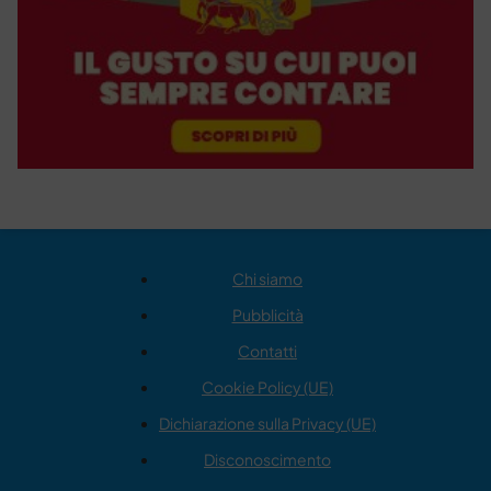
Chi siamo
Pubblicità
Contatti
Cookie Policy (UE)
Dichiarazione sulla Privacy (UE)
Disconoscimento