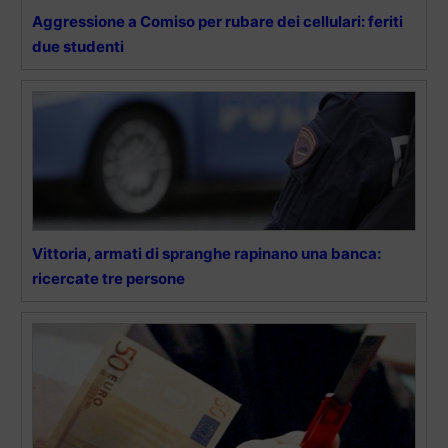
Aggressione a Comiso per rubare dei cellulari: feriti
due studenti
Vittoria, armati di spranghe rapinano una banca:
ricercate tre persone