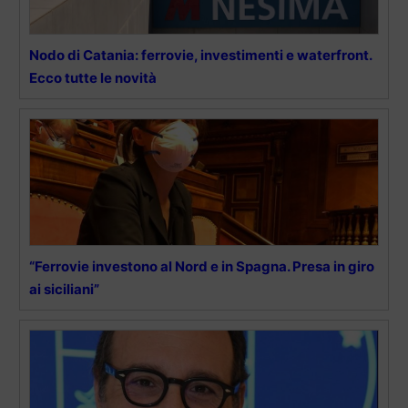
Nodo di Catania: ferrovie, investimenti e waterfront.
Ecco tutte le novità
“Ferrovie investono al Nord e in Spagna. Presa in giro
ai siciliani”