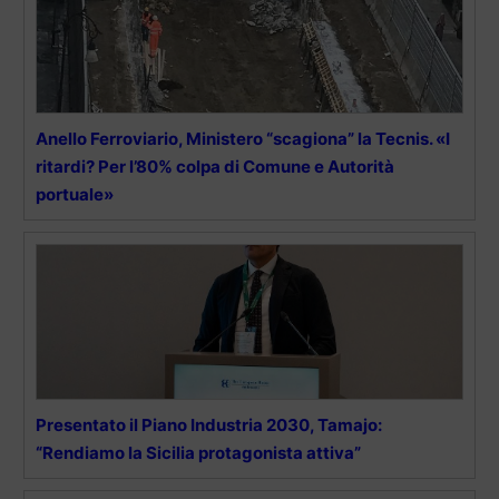
Anello Ferroviario, Ministero “scagiona” la Tecnis. «I
ritardi? Per l’80% colpa di Comune e Autorità
portuale»
Presentato il Piano Industria 2030, Tamajo:
“Rendiamo la Sicilia protagonista attiva”