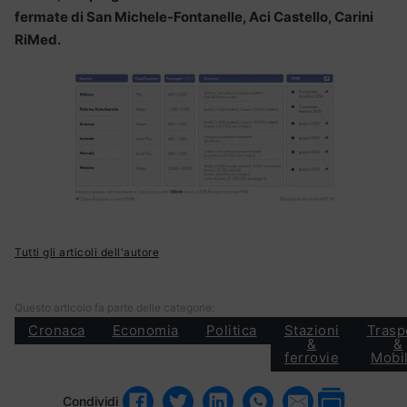
fermate di San Michele-Fontanelle, Aci Castello, Carini
RiMed.
Tutti gli articoli dell'autore
Questo articolo fa parte delle categorie:
Cronaca
Economia
Politica
Stazioni
Trasp
&
&
ferrovie
Mobil
Condividi