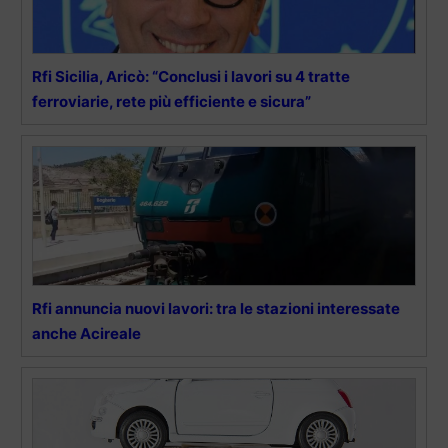
Rfi Sicilia, Aricò: “Conclusi i lavori su 4 tratte
ferroviarie, rete più efficiente e sicura”
Rfi annuncia nuovi lavori: tra le stazioni interessate
anche Acireale