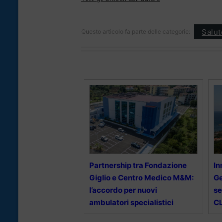
Salut
Questo articolo fa parte delle categorie:
Partnership tra Fondazione
In
Giglio e Centro Medico M&M:
Ge
l’accordo per nuovi
se
ambulatori specialistici
CL