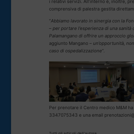
i relativi servizi. All’interno è, inoltre, 
comprensiva di palestra gestita dirett
“
Abbiamo lavorato in sinergia con la Fo
–
per portare l’esperienza di una sanità di
Palamangano di offrire un approccio glob
aggiunto Mangano –
un’opportunità, non
caso di ospedalizzazione
“.
Per prenotare il Centro medico M&M ha 
3347075343 e una email prenotazion
Tutti gli articoli dell'autore