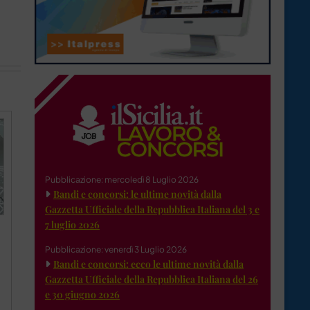
Pubblicazione: mercoledì 8 Luglio 2026
Bandi e concorsi: le ultime novità dalla
Gazzetta Ufficiale della Repubblica Italiana del 3 e
7 luglio 2026
Pubblicazione: venerdì 3 Luglio 2026
Bandi e concorsi: ecco le ultime novità dalla
Gazzetta Ufficiale della Repubblica Italiana del 26
e 30 giugno 2026