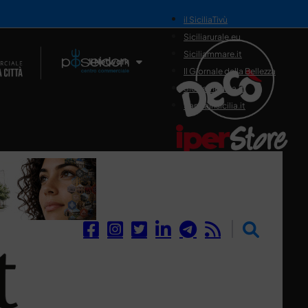
il SiciliaTivù
Siciliarurale.eu
Siciliammare.it
Il Network
Il Giornale della Bellezza
Siciliamedica.it
Sanitainsicilia.it