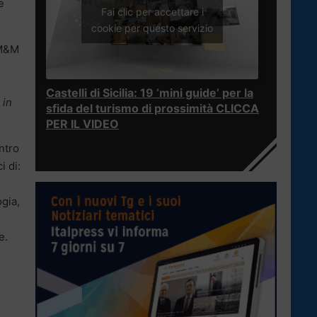
e
Fai clic per accettare i
cookie per questo servizio
 M&M
Castelli di Sicilia: 19 ‘mini guide’ per la
 in
sfida del turismo di prossimità CLICCA
PER IL VIDEO
ntro
i di:
gia,
e.