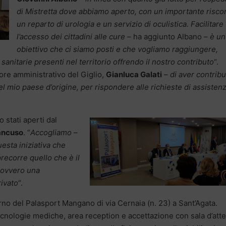
di Mistretta dove abbiamo aperto, con un importante risco
un reparto di urologia e un servizio di oculistica. Facilitare
l’accesso dei cittadini alle cure
– ha aggiunto Albano –
è un
obiettivo che ci siamo posti e che vogliamo raggiungere,
sanitarie presenti nel territorio offrendo il nostro contributo
“.
tore amministrativo del Giglio,
Gianluca Galati
–
di aver contribu
nel mio paese d’origine, per rispondere alle richieste di assisten
 stati aperti dal
ancuso
. “
Accogliamo
–
sta iniziativa che
 precorre quello che è il
o ovvero una
rivato
“.
rno del Palasport Mangano di via Cernaia (n. 23) a Sant’Agata.
tecnologie mediche, area reception e accettazione con sala d’att