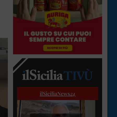
ilSiciliaNews
24