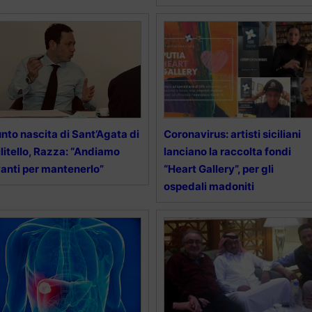
nto nascita di Sant’Agata di
Coronavirus: artisti siciliani
litello, Razza: “Andiamo
lanciano la raccolta fondi
anti per mantenerlo”
“Heart Gallery”, per gli
ospedali madoniti