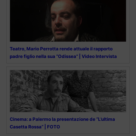
Teatro, Mario Perrotta rende attuale il rapporto
padre figlio nella sua “Odissea” | Video Intervista
Cinema: a Palermo la presentazione de “L’ultima
Casetta Rossa” | FOTO