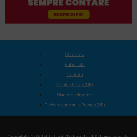
Chi siamo
Pubblicità
Contatti
Cookie Policy (UE)
Disconoscimento
Dichiarazione sulla Privacy (UE)
Copyright © ilSicilia | aut. Tribunale di Palermo n.11 del