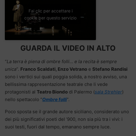
Fai clic per accettare i
cookie per questo servizio
GUARDA IL VIDEO IN ALTO
“
La terra è piena di ombre folli… e la recita è sempre
unica
”.
Franco
Scaldati, Enzo Vetrano
e
Stefano
Randisi
sono i vertici sui quali poggia solida, a nostro avviso, una
bellissima rappresentazione teatrale che li vede
protagonisti al
Teatro Biondo
di Palermo (
sala Strehler
)
nello spettacolo “
Ombre folli
”.
Poco sposta se il grande autore siciliano, considerato uno
dei più significativi poeti del ‘900, non sia più tra i vivi: i
suoi testi, fuori dal tempo, emanano sempre luce.