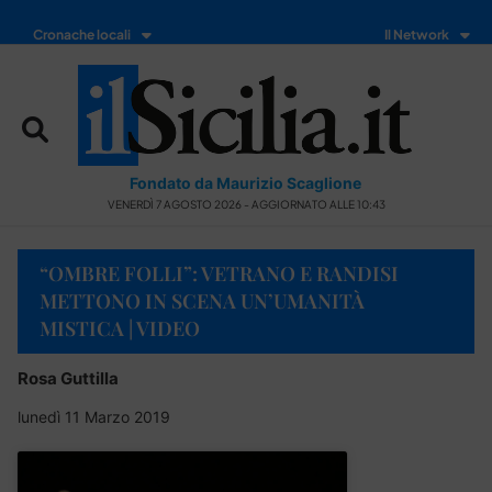
Cronache locali
Il Network
Fondato da Maurizio Scaglione
VENERDÌ 7 AGOSTO 2026 - AGGIORNATO ALLE 10:43
“OMBRE FOLLI”: VETRANO E RANDISI
METTONO IN SCENA UN’UMANITÀ
MISTICA | VIDEO
Rosa Guttilla
lunedì 11 Marzo 2019