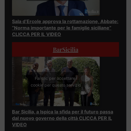
Sala d’Ercole approva la rottamazione, Abbate:
“Norma importante per le famiglie siciliane”
CLICCA PER IL VIDEO
BarSicilia
Fai clic per accettare i
cookie per questo servizio
Bar Sicilia, a Ispica la sfida per il futuro passa
dal nuovo governo della città CLICCA PER IL
VIDEO