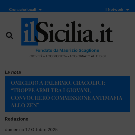
Cronache locali
Il Network
Fondato da Maurizio Scaglione
GIOVEDÌ 6 AGOSTO 2026 - AGGIORNATO ALLE 18:01
La nota
OMICIDIO A PALERMO, CRACOLICI:
“TROPPE ARMI TRA I GIOVANI,
CONVOCHERÒ COMMISSIONE ANTIMAFIA
ALLO ZEN”
Redazione
domenica 12 Ottobre 2025