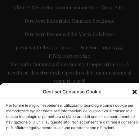
Editore: Mercurio Comunicazione Soc. Coop. A.R.L.
Direttore Editoriale: Maurizio Scaglione
Direttore Responsabile: Maria Calabrese
p.zza Sant’Oliva, 9 – 90141 – Palermo – 091335557
P.IVA: 06334930820
Mercurio Comunicazione Società Cooperativa a r.l. è
iscritta al Registro degli Operatori di Comunicazione al
numero 26988
Gestisci Consenso Cookie
Sito gestito da
La Digitale srl
–
info@ladigitale.it
Per fornire le migliori esperienze, utilizziamo tecnologie come i cookie per
memorizzare e/o accedere alle informazioni del dispositivo. Il consenso a
queste tecnologie ci permetterà di elaborare dati come il comportamento di
navigazione o ID unici su questo sito. Non acconsentire o ritirare il consenso
può influire negativamente su alcune caratteristiche e funzioni.