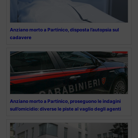
Anziano morto a Partinico, disposta l’autopsia sul
cadavere
Anziano morto a Partinico, proseguono le indagini
sull’omicidio: diverse le piste al vaglio degli agenti