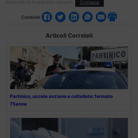
Cronaca
Questo articolo fa parte delle categorie:
Condividi
Articoli Correlati
Partinico, uccide anziano a coltellate: fermato
75enne