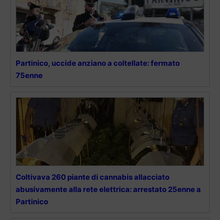
Partinico, uccide anziano a coltellate: fermato
75enne
Coltivava 260 piante di cannabis allacciato
abusivamente alla rete elettrica: arrestato 25enne a
Partinico