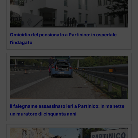
Omicidio del pensionato a Partinico: in ospedale
l’indagato
Il falegname assassinato ieri a Partinico: in manette
un muratore di cinquanta anni