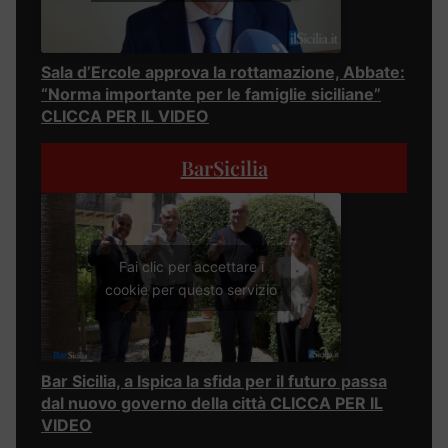
Sala d’Ercole approva la rottamazione, Abbate:
“Norma importante per le famiglie siciliane”
CLICCA PER IL VIDEO
BarSicilia
Fai clic per accettare i
cookie per questo servizio
Bar Sicilia, a Ispica la sfida per il futuro passa
dal nuovo governo della città CLICCA PER IL
VIDEO