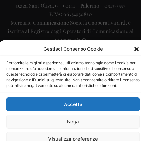
p.zza Sant’Oliva, 9 – 90141 – Palermo – 091335557
P.IVA: 06334930820
Mercurio Comunicazione Società Cooperativa a r.l. è
iscritta al Registro degli Operatori di Comunicazione al
numero 26988
Gestisci Consenso Cookie
Sito gestito da
La Digitale srl
–
info@ladigitale.it
Per fornire le migliori esperienze, utilizziamo tecnologie come i cookie per
memorizzare e/o accedere alle informazioni del dispositivo. Il consenso a
queste tecnologie ci permetterà di elaborare dati come il comportamento di
navigazione o ID unici su questo sito. Non acconsentire o ritirare il consenso
può influire negativamente su alcune caratteristiche e funzioni.
Accetta
Nega
Visualizza preferenze