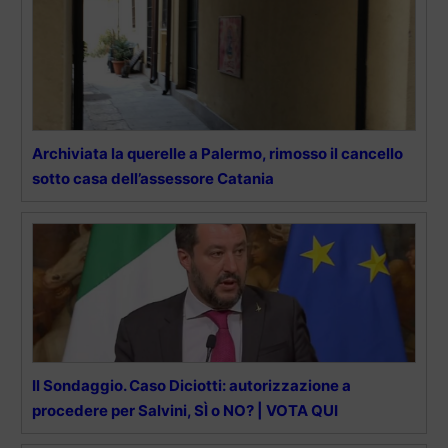
Archiviata la querelle a Palermo, rimosso il cancello
sotto casa dell’assessore Catania
Il Sondaggio. Caso Diciotti: autorizzazione a
procedere per Salvini, SÌ o NO? | VOTA QUI