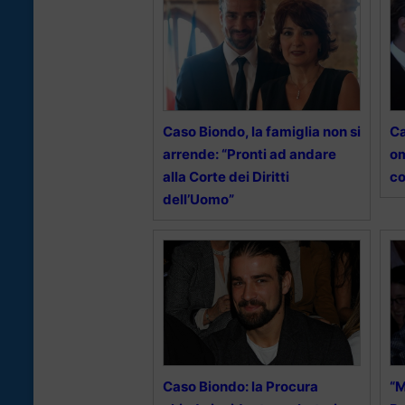
Caso Biondo, la famiglia non si
Ca
arrende: “Pronti ad andare
om
alla Corte dei Diritti
co
dell’Uomo”
Caso Biondo: la Procura
“M