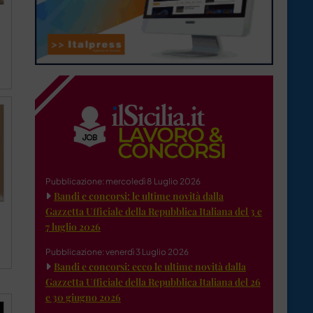
Pubblicazione: mercoledì 8 Luglio 2026
Bandi e concorsi: le ultime novità dalla
Gazzetta Ufficiale della Repubblica Italiana del 3 e
7 luglio 2026
Pubblicazione: venerdì 3 Luglio 2026
Bandi e concorsi: ecco le ultime novità dalla
Gazzetta Ufficiale della Repubblica Italiana del 26
e 30 giugno 2026