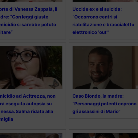
rte di Vanessa Zappalà, il
Uccide ex e si suicida:
dre: “Con leggi giuste
“Occorrono centri si
omicidio si sarebbe potuto
riabilitazione e braccialetto
itare”
elettronico ‘out'”
icidio ad Acitrezza, non
Caso Biondo, la madre:
rà eseguita autopsia su
“Personaggi potenti coprono
nessa. Salma ridata alla
gli assassini di Mario”
miglia