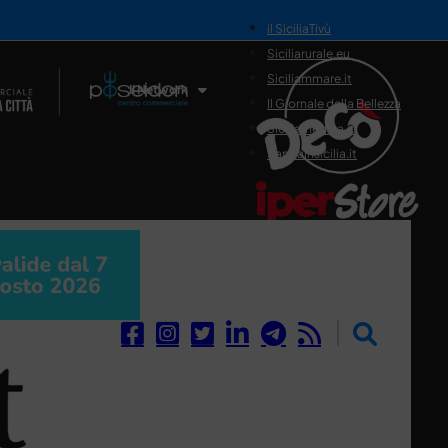
il SiciliaTivù
Siciliarurale.eu
Siciliammare.it
Il Network
Il Giornale della Bellezza
Siciliamedica.it
Sanitainsicilia.it