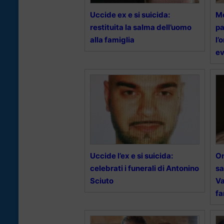
Uccide ex e si suicida:
Mo
restituita la salma dell’uomo
pa
alla famiglia
l’
ev
Uccide l’ex e si suicida:
Om
celebrati i funerali di Antonino
sa
Sciuto
Va
fa