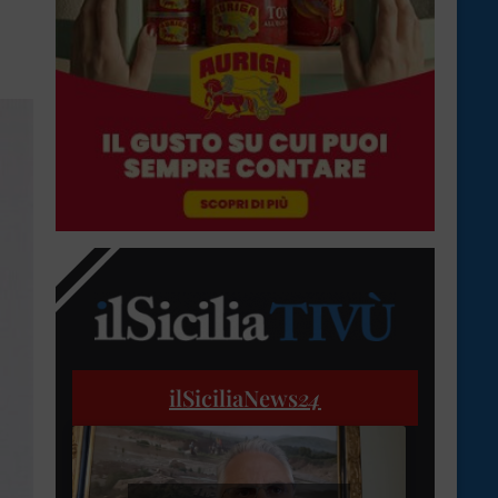
ilSiciliaNews
24