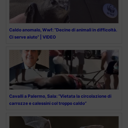
Caldo anomalo, Wwf: “Decine di animali in difficoltà.
Ci serve aiuto” | VIDEO
Cavalli a Palermo, Sala: “Vietata la circolazione di
carrozze e calessini col troppo caldo”