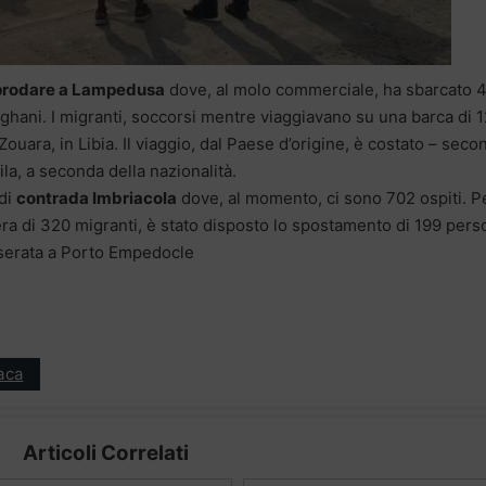
pprodare a Lampedusa
dove, al molo commerciale, ha sbarcato 
 afghani. I migranti, soccorsi mentre viaggiavano su una barca di 
 Zouara, in Libia. Il viaggio, dal Paese d’origine, è costato – sec
la, a seconda della nazionalità.
 di
contrada Imbriacola
dove, al momento, ci sono 702 ospiti. Pe
sera di 320 migranti, è stato disposto lo spostamento di 199 per
n serata a Porto Empedocle
aca
Articoli Correlati