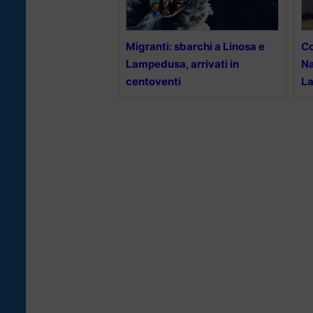
Migranti: sbarchi a Linosa e
Co
Lampedusa, arrivati in
Na
centoventi
L