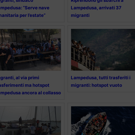
granti, sindaco
Riprendono gli sbarchi a
mpedusa: “Serve nave
Lampedusa, arrivati 37
anitaria per l’estate”
migranti
granti, al via primi
Lampedusa, tutti trasferiti i
asferimenti ma hotspot
migranti: hotspot vuoto
mpedusa ancora al collasso