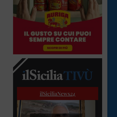
ilSiciliaNews
24