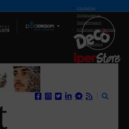
il SiciliaTivù
Siciliarurale.eu
Siciliammare.it
Il Network
Il Giornale della Bellezza
Siciliamedica.it
Sanitainsicilia.it