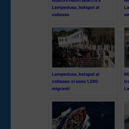
Quattro nuovi sbarchi a
Mi
Lampedusa, hotspot al
La
collasso
um
Lampedusa, hotspot al
Mi
collasso: ci sono 1.290
tr
migranti
La