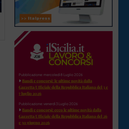
Pubblicazione: mercoledì 8 Luglio 2026
Bandi e concorsi: le ultime novità dalla
Gazzetta Ufficiale della Repubblica Italiana del 3 e
7 luglio 2026
Pubblicazione: venerdì 3 Luglio 2026
Bandi e concorsi: ecco le ultime novità dalla
Gazzetta Ufficiale della Repubblica Italiana del 26
e 30 giugno 2026