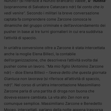
Nunzio?
(si riferisce a Nunzio Brancaro)
Vabbe’,
u’ “nutella”
(soprannome di Salvatore Catanzaro ndr)
fai conto che lo
vedi venire”.
Secondo i militari la breve conversazione
captata fa comprendere come Zarcone conosca le
dinamiche del gruppo criminale e dell’avvicendamento dei
pusher in base ai tre turni giornalieri in cui era suddivisa
l’attività di spaccio.
In un’altra conversione oltre a Zarcone è stata intercettata
anche la moglie Elena Billeci, la contabile
dell’organizzazione, che descriveva l’attività svolta dai
pusher come un lavoro.
“Ma mio figlio
(Antonino Zarcone
ndr) – dice Elena Billeci –
l’aveva detto che questa giornata
Gianluca non lavorava
(si riferisce all’attività di spaccio,
ndr)”. Nel corso di un’altra intercettazione Massimiliano
Zarcone parla di una partita di droga non buona che
doveva essere cambiata. La vita allo Zen non era
comunque semplice. Massimiliano Zarcone e Benedetto
Moceo, intercettati, parlano della notte appena trascorsa