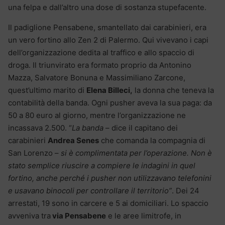
una felpa e dall’altro una dose di sostanza stupefacente.
Il padiglione Pensabene, smantellato dai carabinieri, era
un vero fortino allo Zen 2 di Palermo. Qui vivevano i capi
dell’organizzazione dedita al traffico e allo spaccio di
droga. Il triunvirato era formato proprio da Antonino
Mazza, Salvatore Bonuna e Massimiliano Zarcone,
quest’ultimo marito di
Elena Billeci,
la donna che teneva la
contabilità della banda. Ogni pusher aveva la sua paga: da
50 a 80 euro al giorno, mentre l’organizzazione ne
incassava 2.500. “
La banda
– dice il capitano dei
carabinieri
Andrea Senes
che comanda la compagnia di
San Lorenzo –
si è complimentata per l’operazione. Non è
stato semplice riuscire a compiere le indagini in quel
fortino, anche perché i pusher non utilizzavano telefonini
e usavano binocoli per controllare il territorio”
. Dei 24
arrestati, 19 sono in carcere e 5 ai domiciliari. Lo spaccio
avveniva tra
via Pensabene
e le aree limitrofe, in