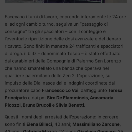
Facevano i turni di lavoro, coprendo interamente le 24 ore
e, ad ogni cambio turno, seguiva un “passaggio di
consegne” tra gli spacciatori – con il conteggio e
l’eventuale ripartizione delle dosi avanzate e del denaro
ricavato. Sono finiti in manette 24 trafficanti e spacciatori
di droga: il blitz – denominato Teseo – è stato effettuato
dai carabinieri della Compagnia di Palermo San Lorenzo
che hanno smantellato una banda che operava nel
quartiere palermitano dello Zen 2. L’operazione, su
impulso della Dia, nasce dalle indagini coordinate dal
procuratore capo
Francesco Lo Voi
, dall’aggiunto
Teresa
Principato
e dai pm
Siro De Flammineis, Annamaria
Picozzi, Bruno Brucoli
e
Silvia Benetti
.
Questi i nomi degli arrestati dell’operazione: in carcere
sono finiti
Elena Billeci
, 40 anni;
Massimiliano Zarcone
,
43 anni;
Gabriele Mazza
, 24 anni;
Gianluca Gennaro
, 25