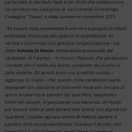
particolare in via Nedo Nadi e nei vicoli che costituiscono
un corridoio tra i padiglioni di via Costante Girardengo.
L’indagine “Teseo” è stata avviata nel novembre 2015.
“
Ad essere stata smantellata è una vera e propria struttura
piramidale finalizzata allo spaccio di stupefacenti. Al
vertice il triumvirato che gestisce l’organizzazione
– ha
detto
Antonio Di Stasio
, comandante provinciale dei
carabinieri di Palermo –
In mezzo i fiduciari che gestiscono
i contatti con il livello più basso, composto dai pusher e
dalle vedette. Gli arresti sono una sconfitta sociale
–
aggiunge Di Stasio –
Per questo come carabinieri siamo
impegnati con una serie di interventi mirati per cercare di
aprire la caserma ai bambini del quartiere, seguendo i
bimbi nei compiti, organizzando una merenda. Un modo
per essere vicini ai tanti abitanti che vivono con dignità nel
quartiere. I pusher agivano anche di mattina davanti ai
bambini della scuola elementare ‘Giovanni Falcone’, con
tranquillità e sfacciataggine, quasi fosse normale un