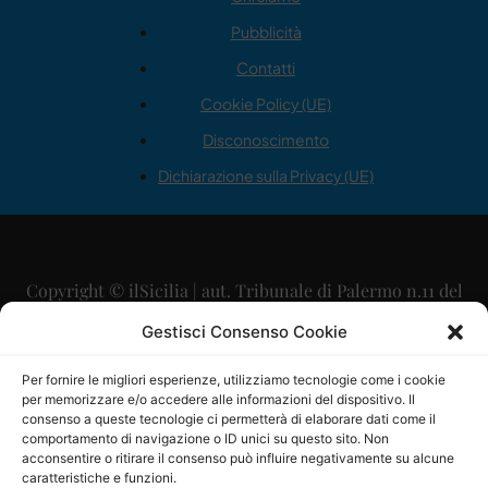
Pubblicità
Contatti
Cookie Policy (UE)
Disconoscimento
Dichiarazione sulla Privacy (UE)
Copyright © ilSicilia | aut. Tribunale di Palermo n.11 del
29/09/2015
Gestisci Consenso Cookie
Editore: Mercurio Comunicazione Soc. Coop. A.R.L.
Per fornire le migliori esperienze, utilizziamo tecnologie come i cookie
per memorizzare e/o accedere alle informazioni del dispositivo. Il
Direttore Editoriale: Maurizio Scaglione
consenso a queste tecnologie ci permetterà di elaborare dati come il
comportamento di navigazione o ID unici su questo sito. Non
Direttore Responsabile: Maria Calabrese
acconsentire o ritirare il consenso può influire negativamente su alcune
caratteristiche e funzioni.