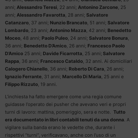
anni;
Alessandro Teresi
, 22 anni;
Antonino Zarcone
, 25
anni;
Alessandro Favarotta
, 28 anni;
Salvatore
Catanzaro
, 37 anni;
Nunzio Brancato
, 51 anni;
Salvatore
Lombardo
, 23 anni;
Antonino Mazza
, 42 anni;
Benedetto
Moceo
, 48 anni;
Paolo Puleo
, 24 anni;
Salvatore Bonura
,
36 anni;
Benedetto D’Amico
, 26 anni;
Francesco Paolo
D’Amico
25 anni;
Davide Ficarrotta
, 25 anni;
Salvatore
Rappa
, 36 anni;
Francesco Cataldo
, 32 anni. Ai domiciliari
Calogero Chianello
, 36 anni;
Roberto Di Cara
, 26 anni;
Ignazio Ferrante
, 31 anni;
Marcello Di Maria
, 25 anni e
Filippo Rizzuto
, 19 anni.
L’inchiesta ha fatto emergere come una regia comune
guidasse l’operato dei pusher che avevano veri e propri
turni di lavoro: mattina, pomeriggio, sera e notte.
Tutto
era documentato in libri contabili tenuti da una donna
. A
vigilare sulla banda erano le vedette che, durante i
rispettivi “turni”, verificavano, anche con l’uso di un