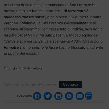
nel corso della quale il commissariato San Lorenzo ha
messo a ferro e fuoco il quartiere.
“Il terremoto è
successo questa notte”,
dice Moceo. “
Di nuovo?
” ribatte
Zarcone.
“
Minchia
, la San Lorenzo
(verosimilmente si
riferisce all’omonimo Commissariato di Polizia, ndr)
non ci
ha dato pace! Non ci ha dato pace!”
. E Moceo aggiunge
“Saliva e scendeva! Saliva e scendeva! Addirittura si sono
fermati e hanno spento le luci e hanno bloccato un cliente
di quello del mezzo”.
Tutti gli articoli dell'autore
Cronaca
Questo articolo fa parte delle categorie:
Condividi