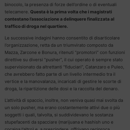
binocolo, la presenza di forze dell’ordine o di eventuali
telecamere.
Questa è la prima volta che i magistrati
contestano l’associazione a delinquere finalizzata al
traffico di droga nel quartiere.
Le successive indagini hanno consentito di disarticolare
l’organizzazione, retta da un triumvirato composto da
Mazza, Zarcone e Bonura, ritenuti “promotori” con funzioni
direttive su diversi “pusher”, il cui operato è sempre stato
supervisionato da altrettanti “fiduciari”, Catanzaro e Puleo,
che avrebbero fatto parte di un livello intermedio tra il
vertice e la manovalanza, incaricati di gestire le scorte di
droga, la ripartizione delle dosi e la raccolta del denaro.
L’attività di spaccio, inoltre, non veniva quasi mai svolta da
un solo pusher, ma erano costantemente attivi due o più
soggetti i quali, talvolta, si suddividevano le sostanza
stupefacenti da spacciare (marijuana e hashish uno e
cocaina l’altro) e, a prescindere, offrivano reciproca