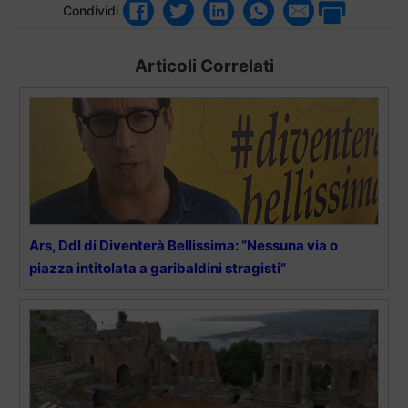
Condividi
Articoli Correlati
Ars, Ddl di Diventerà Bellissima: “Nessuna via o
piazza intitolata a garibaldini stragisti”