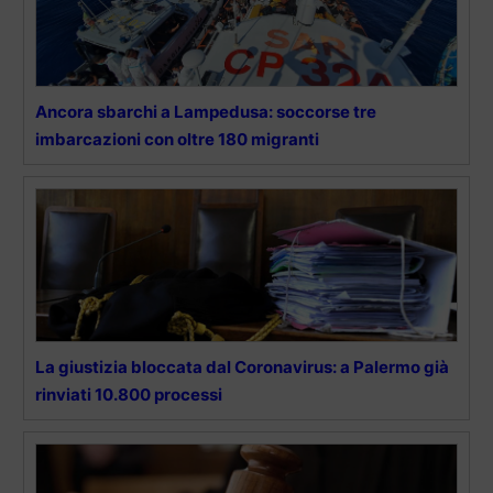
Ancora sbarchi a Lampedusa: soccorse tre
imbarcazioni con oltre 180 migranti
La giustizia bloccata dal Coronavirus: a Palermo già
rinviati 10.800 processi