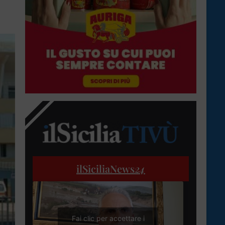
ilSiciliaNews
24
Fai clic per accettare i