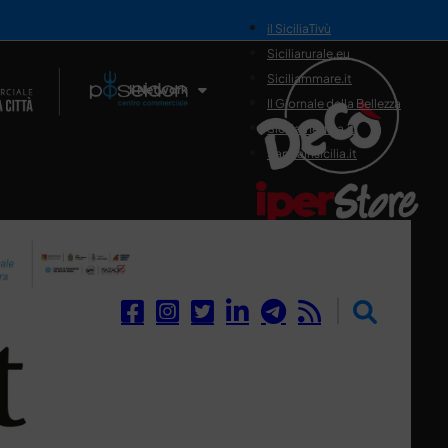
il SiciliaTivù
Siciliarurale.eu
Siciliammare.it
Il Network
Il Giornale della Bellezza
Siciliamedica.it
Sanitainsicilia.it