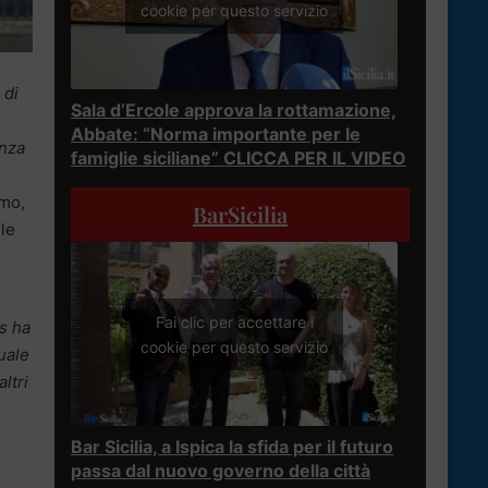
cookie per questo servizio
 di
Sala d’Ercole approva la rottamazione,
Abbate: “Norma importante per le
enza
famiglie siciliane” CLICCA PER IL VIDEO
rmo,
BarSicilia
lle
Fai clic per accettare i
s ha
cookie per questo servizio
uale
altri
Bar Sicilia, a Ispica la sfida per il futuro
passa dal nuovo governo della città