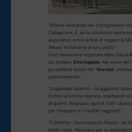
“Stiamo lavorando per il progressivo ritor
Caltagirone. E, se le condizioni epidemi
auguriamo, entro la fine di maggio la Me
(Mcau) torneranno al loro posto
“.
Così l’assessore regionale della Salute
col sindaco
Gino Ioppolo
, nel corso del 
prospettive future del “
Gravina
“, intere
potenziamento.
“
L’ospedale calatino
– ha aggiunto l’asse
fornito un’ottima risposta, mostrando un’
di guariti. Ringrazio, quindi, tutti i dipend
per l’impegno e i risultati raggiunti
“.
“
Il Gravina
– ha proseguito Razza –
ha di
molto vasto. Nel piano per la razionalizz