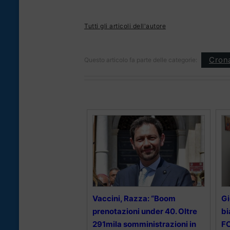
Tutti gli articoli dell'autore
Cron
Questo articolo fa parte delle categorie:
Vaccini, Razza: “Boom
Gi
prenotazioni under 40. Oltre
bi
291mila somministrazioni in
F