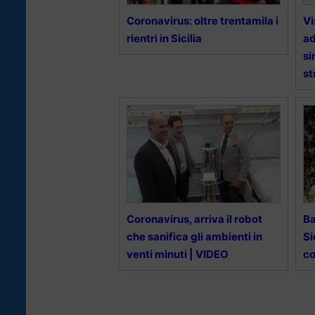
Coronavirus: oltre trentamila i
Vi
rientri in Sicilia
ad
si
st
Coronavirus, arriva il robot
Ba
che sanifica gli ambienti in
Si
venti minuti | VIDEO
co