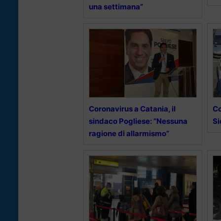
una settimana”
Coronavirus a Catania, il
Co
sindaco Pogliese: ”Nessuna
Si
ragione di allarmismo”