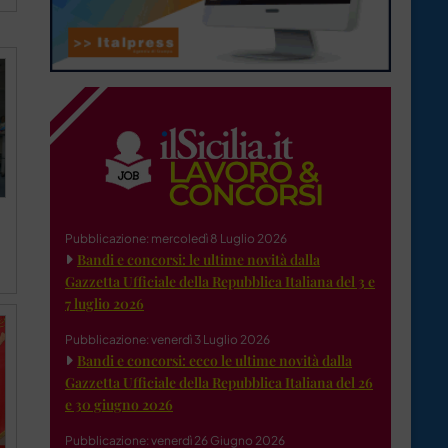
Pubblicazione: mercoledì 8 Luglio 2026
Bandi e concorsi: le ultime novità dalla
Gazzetta Ufficiale della Repubblica Italiana del 3 e
7 luglio 2026
Pubblicazione: venerdì 3 Luglio 2026
Bandi e concorsi: ecco le ultime novità dalla
Gazzetta Ufficiale della Repubblica Italiana del 26
e 30 giugno 2026
Pubblicazione: venerdì 26 Giugno 2026