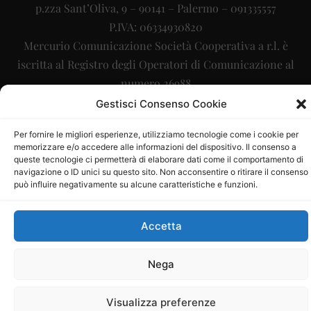
p.zza Sant’Oliva, 9 – 90141 – Palermo – 091335557
P.IVA: 06334930820
Mercurio Comunicazione Società Cooperativa a r.l. è
iscritta al Registro degli Operatori di Comunicazione al
numero 26988
Gestisci Consenso Cookie
Sito gestito da
La Digitale srl
–
info@ladigitale.it
Per fornire le migliori esperienze, utilizziamo tecnologie come i cookie per
memorizzare e/o accedere alle informazioni del dispositivo. Il consenso a
queste tecnologie ci permetterà di elaborare dati come il comportamento di
navigazione o ID unici su questo sito. Non acconsentire o ritirare il consenso
può influire negativamente su alcune caratteristiche e funzioni.
Accetta
Nega
Visualizza preferenze