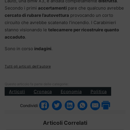
L’auto, una Bmw X3, è andata completamente
distrutta
.
Secondo i primi
accertamenti
pare che qualcuno avrebbe
cercato di rubare l’autovettura
provocando un corto
circuito che avrebbe scatenato l’incendio. I Carabinieri
stanno visionando le
telecamere per ricostruire quanto
accaduto
.
Sono in corso
indagini
.
Tutti gli articoli dell'autore
Questo articolo fa parte delle categorie:
Articoli
Cronaca
Economia
Politica
Condividi
Articoli Correlati