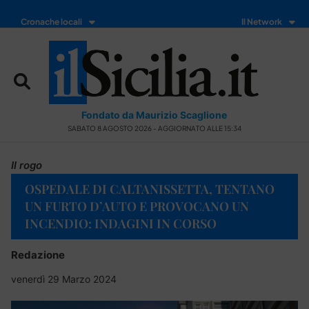
Cronache locali
Il Network
Fondato da Maurizio Scaglione
SABATO 8 AGOSTO 2026 - AGGIORNATO ALLE 15:34
Il rogo
OSPEDALE DI CALTANISSETTA, TENTANO
UN FURTO D’AUTO E PROVOCANO UN
INCENDIO: INDAGINI IN CORSO
Redazione
venerdì 29 Marzo 2024