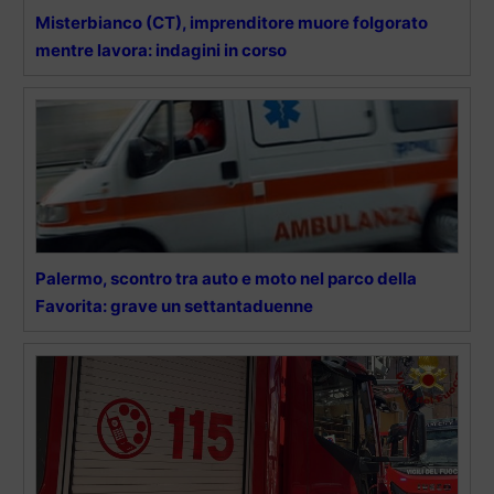
Misterbianco (CT), imprenditore muore folgorato
mentre lavora: indagini in corso
Palermo, scontro tra auto e moto nel parco della
Favorita: grave un settantaduenne