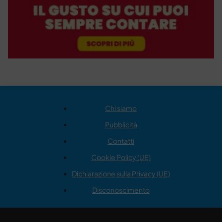
Chi siamo
Pubblicità
Contatti
Cookie Policy (UE)
Dichiarazione sulla Privacy (UE)
Disconoscimento