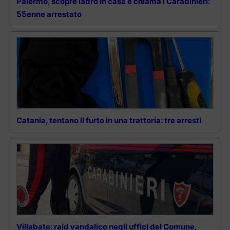
Palermo, scopre ladro in casa e chiama i Carabinieri:
55enne arrestato
Catania, tentano il furto in una trattoria: tre arresti
Villabate: raid vandalico negli uffici del Comune,