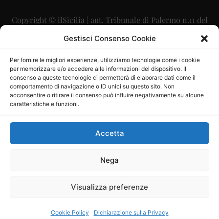
Copyright © ilSicilia | aut. Tribunale di Palermo n.11 del
29/09/2015
Gestisci Consenso Cookie
Editore: Mercurio Comunicazione Soc. Coop. A.R.L.
Per fornire le migliori esperienze, utilizziamo tecnologie come i cookie
per memorizzare e/o accedere alle informazioni del dispositivo. Il
Direttore Editoriale: Maurizio Scaglione
consenso a queste tecnologie ci permetterà di elaborare dati come il
comportamento di navigazione o ID unici su questo sito. Non
Direttore Responsabile: Maria Calabrese
acconsentire o ritirare il consenso può influire negativamente su alcune
caratteristiche e funzioni.
p.zza Sant’Oliva, 9 – 90141 – Palermo – 091335557
P.IVA: 06334930820
Accetta
Mercurio Comunicazione Società Cooperativa a r.l. è
iscritta al Registro degli Operatori di Comunicazione al
Nega
numero 26988
Visualizza preferenze
Sito gestito da
La Digitale srl
–
info@ladigitale.it
Cookie Policy
Dichiarazione sulla Privacy