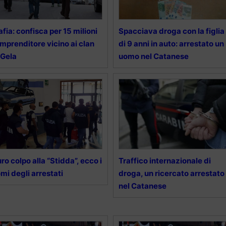
fia: confisca per 15 milioni
Spacciava droga con la figlia
imprenditore vicino ai clan
di 9 anni in auto: arrestato un
 Gela
uomo nel Catanese
ro colpo alla “Stidda”, ecco i
Traffico internazionale di
mi degli arrestati
droga, un ricercato arrestato
nel Catanese