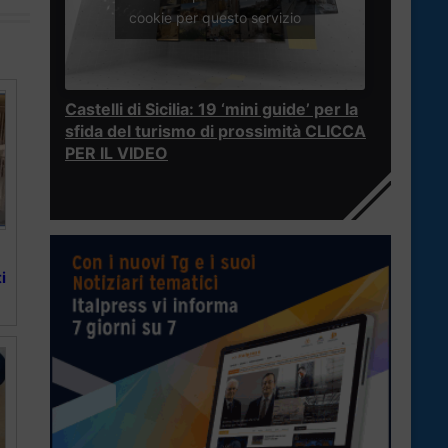
cookie per questo servizio
Castelli di Sicilia: 19 ‘mini guide’ per la
sfida del turismo di prossimità CLICCA
PER IL VIDEO
i