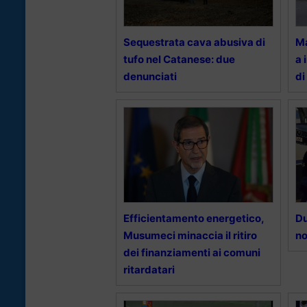
Sequestrata cava abusiva di
Ma
tufo nel Catanese: due
a 
denunciati
di
Efficientamento energetico,
Du
Musumeci minaccia il ritiro
no
dei finanziamenti ai comuni
ritardatari