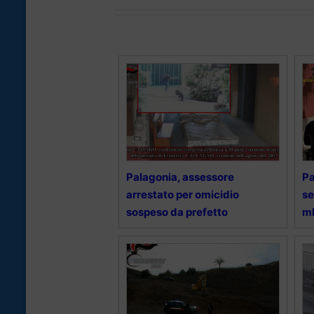
Palagonia, assessore
Pa
arrestato per omicidio
se
sospeso da prefetto
ml