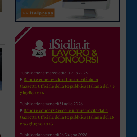
Pubblicazione: mercoledì 8 Luglio 2026
Bandi e concorsi: le ultime novità dalla
Gazzetta Ufficiale della Repubblica Italiana del 3 e
7 luglio 2026
Pubblicazione: venerdì 3 Luglio 2026
Bandi e concorsi: ecco le ultime novità dalla
Gazzetta Ufficiale della Repubblica Italiana del 26
e 30 giugno 2026
Pubblicazione: venerdì 26 Giugno 2026