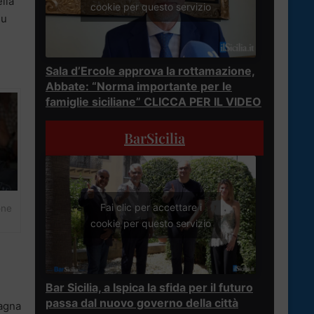
lla
cookie per questo servizio
su
Sala d’Ercole approva la rottamazione,
Abbate: “Norma importante per le
famiglie siciliane” CLICCA PER IL VIDEO
BarSicilia
Fai clic per accettare i
one
cookie per questo servizio
Bar Sicilia, a Ispica la sfida per il futuro
passa dal nuovo governo della città
pagna