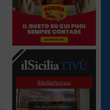
ilSiciliaNews
24
Fai clic per accettare i