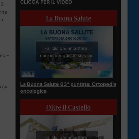
CLICCA PER IL VIDEO
 5
enne
La Buona Salute
to
Fai clic per accettare i
oso –
cookie per questo servizio
e
La Buona Salute 63° puntata: Ortopedia
n cui
oncologica
Oltre il Castello
Fai clic per accettare i