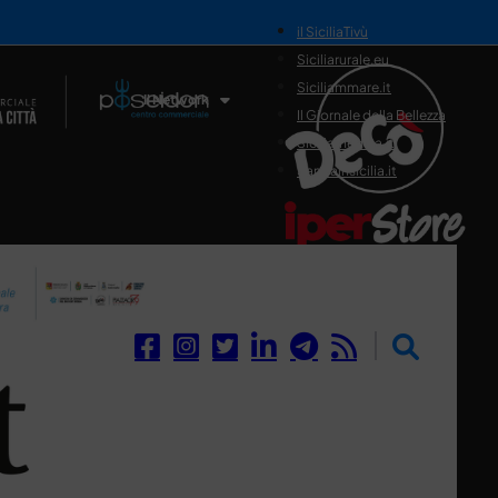
il SiciliaTivù
Siciliarurale.eu
Siciliammare.it
Il Network
Il Giornale della Bellezza
Siciliamedica.it
Sanitainsicilia.it