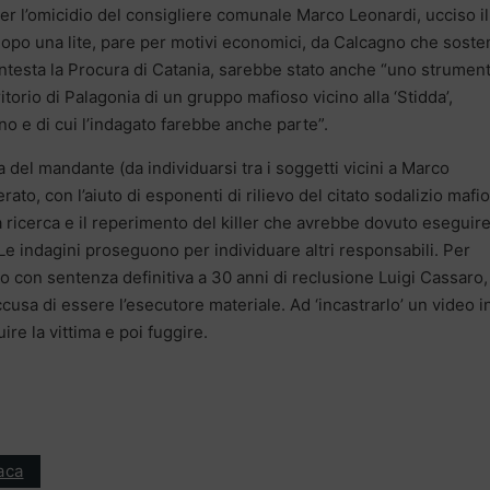
per l’omicidio del consigliere comunale Marco Leonardi, ucciso il
 dopo una lite, pare per motivi economici, da Calcagno che sost
, contesta la Procura di Catania, sarebbe stato anche “uno strumen
torio di Palagonia di un gruppo mafioso vicino alla ‘Stidda’,
no e di cui l’indagato farebbe anche parte”.
 del mandante (da individuarsi tra i soggetti vicini a Marco
to, con l’aiuto di esponenti di rilievo del citato sodalizio mafi
a ricerca e il reperimento del killer che avrebbe dovuto eseguir
Le indagini proseguono per individuare altri responsabili. Per
to con sentenza definitiva a 30 anni di reclusione Luigi Cassaro,
ccusa di essere l’esecutore materiale. Ad ‘incastrarlo’ un video i
ire la vittima e poi fuggire.
aca