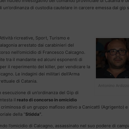
 del nucleo investigativo del comando provinciale di Catania e de
i un’ordinanza di custodia cautelare in carcere emessa dal gip 
Attività ricreative, Sport, Turismo e
lagonia arrestato dai carabinieri del
orso nell’omicidio di Francesco Calcagno.
te tra il mandante ed alcuni esponenti di
 per il reperimento del killer, per vendicare la
agno. Le indagini dei militari dell’Arma
ettuale di Catania.
Antonino Ardizz
in esecuzione di un’ordinanza del Gip di
ntesta il
reato di concorso in omicidio
à criminosa di un gruppo mafioso attivo a Canicattì (Agrigento) e
oriale della “
Stidda”
.
ndo l’omicidio di Calcagno, assassinato nel suo podere di cam