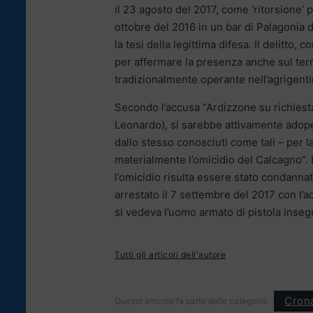
il 23 agosto del 2017, come ‘ritorsione’ 
ottobre del 2016 in un bar di Palagonia
la tesi della legittima difesa. Il delitto
per affermare la presenza anche sul terri
tradizionalmente operante nell’agrigenti
Secondo l’accusa “Ardizzone su richiesta
Leonardo), si sarebbe attivamente adopera
dallo stesso conosciuti come tali – per l
materialmente l’omicidio del Calcagno”. 
l’omicidio risulta essere stato condanna
arrestato il 7 settembre del 2017 con l’a
si vedeva l’uomo armato di pistola insegu
Tutti gli articoli dell'autore
Cron
Questo articolo fa parte delle categorie: