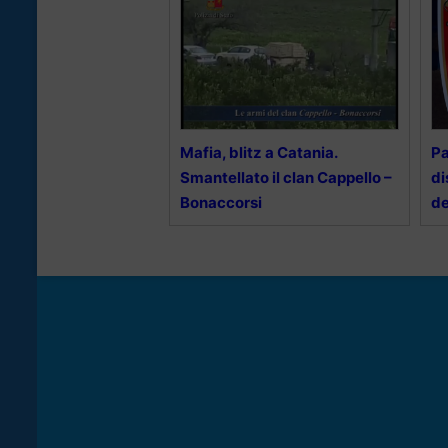
Mafia, blitz a Catania.
Pa
Smantellato il clan Cappello –
di
Bonaccorsi
de