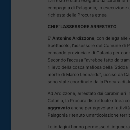
L’arresto è stato eseguito da carabinieri
compagnia di Palagonia, in esecuzione d
richiesta della Procura etnea.
CHI E’ L’ASSESSORE ARRESTATO
E’
Antonino Ardizzone
, con delega alle 
Spettacolo, l’assessore del Comune di Pa
comando provinciale di Catania per conc
Secondo l’accusa “avrebbe fatto da trami
rilievo della cosca mafiosa della ‘Stidda’
morte di Marco Leonardo”, ucciso da Calc
sono state coordinate dalla Procura distr
Ad Ardizzone, arrestato dai carabinieri 
Catania, la Procura distrettuale etnea co
aggravato
anche per agevolare l’attivit
Palagonia ritenuto un’articolazione territ
Le indagini hanno permesso di inquadra