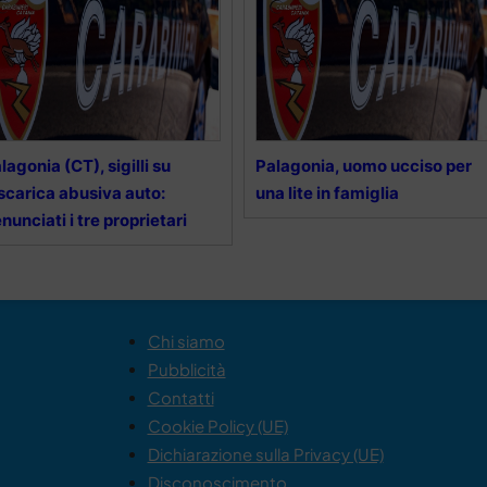
lagonia (CT), sigilli su
Palagonia, uomo ucciso per
scarica abusiva auto:
una lite in famiglia
nunciati i tre proprietari
Chi siamo
Pubblicità
Contatti
Cookie Policy (UE)
Dichiarazione sulla Privacy (UE)
Disconoscimento