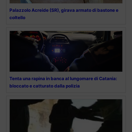
Palazzolo Acreide (SR), girava armato di bastone e
coltello
Tenta una rapina in banca al lungomare di Catania:
bloccato e catturato dalla polizia