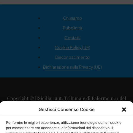
Chi siamo
Pubblicità
Contatti
Cookie Policy (UE)
Disconoscimento
Dichiarazione sulla Privacy (UE)
Copyright © ilSicilia | aut. Tribunale di Palermo n.11 del
29/09/2015
Gestisci Consenso Cookie
Editore: Mercurio Comunicazione Soc. Coop. A.R.L.
Per fornire le migliori esperienze, utilizziamo tecnologie come i cookie
per memorizzare e/o accedere alle informazioni del dispositivo. Il
Direttore Editoriale: Maurizio Scaglione