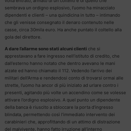
volta entrato, armato di un coltello e di quello che
sembrava un ordigno esplosivo, l’uomo ha minacciato
dipendenti e clienti – una quindicina in tutto – intimando
che gli venisse consegnato il denaro contenuto nelle
casse, circa 30mila euro. Ha anche puntato il coltello alla
gola del direttore.
A dare l’allarme sono stati alcuni clienti
che si
apprestavano a fare ingresso nell’istituto di credito, che
dall’esterno hanno notato che dentro avevano le mani
alzate ed hanno chiamato il 112. Vedendo l’arrivo dei
militari dell’Arma e rendendosi conto di trovarsi ormai alle
strette, l’uomo ha ancor di più iniziato ad urlare contro i
presenti, agitando più volte un accendino come se volesse
attivare l’ordigno esplosivo. A quel punto un dipendente
della banca è riuscito a sbloccare la porta d’ingresso
blindata, permettendo così l’immediato intervento dei
carabinieri che, approfittando di un attimo di distrazione
del malvivente, hanno fatto irruzione all’interno