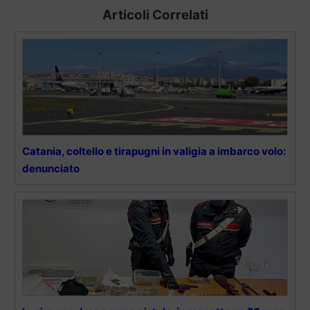
Articoli Correlati
Catania, coltello e tirapugni in valigia a imbarco volo:
denunciato