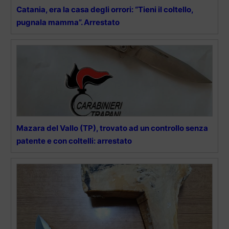
Catania, era la casa degli orrori: “Tieni il coltello,
pugnala mamma”. Arrestato
Mazara del Vallo (TP), trovato ad un controllo senza
patente e con coltelli: arrestato