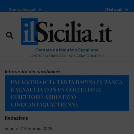
Cronache locali
Il Network
Fondato da Maurizio Scaglione
VENERDÌ 7 AGOSTO 2026 - AGGIORNATO ALLE 18:01
Intervento dei carabinieri
PALAGONIA (CT), TENTA RAPINA IN BANCA
E MINACCIA CON UN COLTELLO IL
DIRETTORE: ARRESTATO
CINQUANTAQUATTRENNE
Redazione
venerdì 7 Febbraio 2025