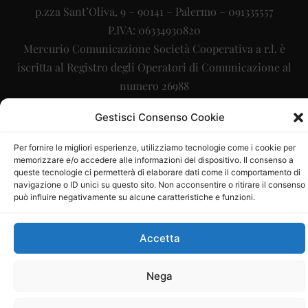
p.zza Sant’Oliva, 9 – 90141 – Palermo – 091335557
P.IVA: 06334930820
Mercurio Comunicazione Società Cooperativa a r.l. è
iscritta al Registro degli Operatori di Comunicazione al
numero 26988
Sito gestito da
La Digitale srl
–
info@ladigitale.it
Gestisci Consenso Cookie
Per fornire le migliori esperienze, utilizziamo tecnologie come i cookie per
memorizzare e/o accedere alle informazioni del dispositivo. Il consenso a
queste tecnologie ci permetterà di elaborare dati come il comportamento di
navigazione o ID unici su questo sito. Non acconsentire o ritirare il consenso
può influire negativamente su alcune caratteristiche e funzioni.
Accetta
Nega