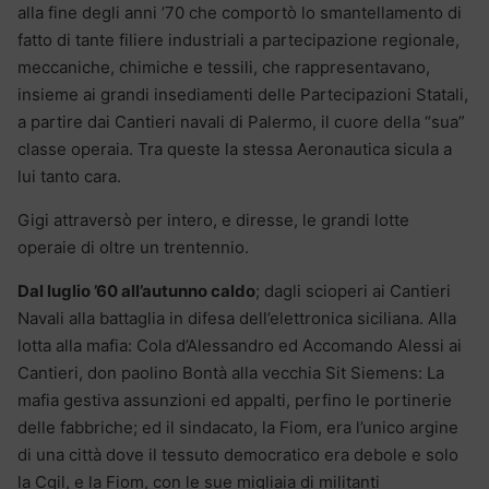
alla fine degli anni ’70 che comportò lo smantellamento di
fatto di tante filiere industriali a partecipazione regionale,
meccaniche, chimiche e tessili, che rappresentavano,
insieme ai grandi insediamenti delle Partecipazioni Statali,
a partire dai Cantieri navali di Palermo, il cuore della “sua”
classe operaia. Tra queste la stessa Aeronautica sicula a
lui tanto cara.
Gigi attraversò per intero, e diresse, le grandi lotte
operaie di oltre un trentennio.
Dal luglio ’60 all’autunno caldo
; dagli scioperi ai Cantieri
Navali alla battaglia in difesa dell’elettronica siciliana. Alla
lotta alla mafia: Cola d’Alessandro ed Accomando Alessi ai
Cantieri, don paolino Bontà alla vecchia Sit Siemens: La
mafia gestiva assunzioni ed appalti, perfino le portinerie
delle fabbriche; ed il sindacato, la Fiom, era l’unico argine
di una città dove il tessuto democratico era debole e solo
la Cgil, e la Fiom, con le sue migliaia di militanti