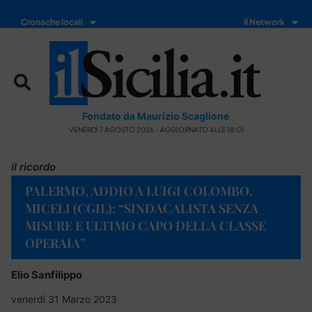
Cronache locali
Il Network
Fondato da Maurizio Scaglione
VENERDÌ 7 AGOSTO 2026 - AGGIORNATO ALLE 18:01
il ricordo
PALERMO, ADDIO A LUIGI COLOMBO,
MICELI (CGIL): “SINDACALISTA SENZA
MISURE E ULTIMO CAPO DELLA CLASSE
OPERAIA”
Elio Sanfilippo
venerdì 31 Marzo 2023