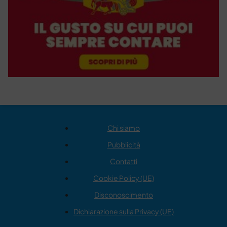
Chi siamo
Pubblicità
Contatti
Cookie Policy (UE)
Disconoscimento
Dichiarazione sulla Privacy (UE)