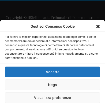
Copyright © ilSicilia | aut. Tribunale di Palermo n.11 del
29/09/2015
Gestisci Consenso Cookie
Editore: Mercurio Comunicazione Soc. Coop. A.R.L.
Per fornire le migliori esperienze, utilizziamo tecnologie come i cookie
per memorizzare e/o accedere alle informazioni del dispositivo. Il
Direttore Editoriale: Maurizio Scaglione
consenso a queste tecnologie ci permetterà di elaborare dati come il
comportamento di navigazione o ID unici su questo sito. Non
Direttore Responsabile: Maria Calabrese
acconsentire o ritirare il consenso può influire negativamente su alcune
caratteristiche e funzioni.
p.zza Sant’Oliva, 9 – 90141 – Palermo – 091335557
P.IVA: 06334930820
Accetta
Mercurio Comunicazione Società Cooperativa a r.l. è
iscritta al Registro degli Operatori di Comunicazione al
Nega
numero 26988
Visualizza preferenze
Sito gestito da
La Digitale srl
–
info@ladigitale.it