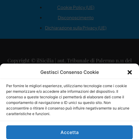
Cookie Policy (UE)
Disconoscimento
Dichiarazione sulla Privacy (UE)
Copyright © ilSicilia | aut. Tribunale di Palermo n.11 del
29/09/2015
Gestisci Consenso Cookie
Editore: Mercurio Comunicazione Soc. Coop. A.R.L.
Per fornire le migliori esperienze, utilizziamo tecnologie come i cookie
per memorizzare e/o accedere alle informazioni del dispositivo. Il
Direttore Editoriale: Maurizio Scaglione
consenso a queste tecnologie ci permetterà di elaborare dati come il
comportamento di navigazione o ID unici su questo sito. Non
Direttore Responsabile: Maria Calabrese
acconsentire o ritirare il consenso può influire negativamente su alcune
caratteristiche e funzioni.
p.zza Sant’Oliva, 9 – 90141 – Palermo – 091335557
P.IVA: 06334930820
Accetta
Mercurio Comunicazione Società Cooperativa a r.l. è