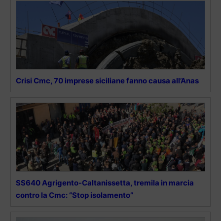
Crisi Cmc, 70 imprese siciliane fanno causa all’Anas
SS640 Agrigento-Caltanissetta, tremila in marcia
contro la Cmc: “Stop isolamento”