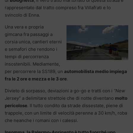
di
Bolognetta
, il vero tratto martoriato di questa strada è
rappresentato dal tratto compreso fra Villafrati e lo
svincolo di Enna.
Una vera e propria
gimcana fra passaggi a
corsia unica, cantieri eterni
e semafori che rendono i
tempi di percorrenza
insostenibili. Mediamente,
per percorrere la SS189, un
automobilista medio impiega
fra le 2 ore e mezza e le 3 ore
.
Divieto di sorpasso, deviazioni a go-go e tratti con i
“New
Jersey
” a delimitare strettoie che di notte diventano
molto
pericolose
. Il tutto condito da strade dissestate, piene di
trappole, con un limite di velocità perenne a 30 km/h, roba
che neanche i romani con i calessi.
Insomma, la Palermo-Agrigento è tutto fuorché uno