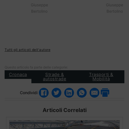
Giuseppe
Giuseppe
Bertolino
Bertolino
Tutti gli articoli dell'autore
Questo articolo fa parte delle categorie:
Cronaca
Strade &
Trasporti &
autostrade
Mobilità
Condividi
Articoli Correlati