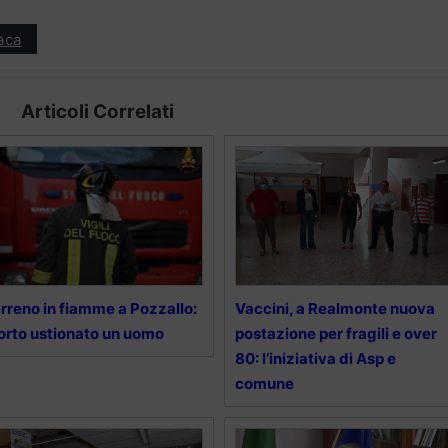
aca
Articoli Correlati
rreno in fiamme a Pozzallo:
Vaccini, a Realmonte nuova
rto ustionato un uomo
postazione per fragili e over
80: l’iniziativa di Asp e
comune