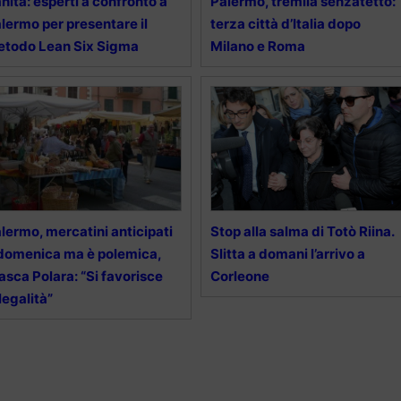
nità: esperti a confronto a
Palermo, tremila senzatetto:
lermo per presentare il
terza città d’Italia dopo
todo Lean Six Sigma
Milano e Roma
lermo, mercatini anticipati
Stop alla salma di Totò Riina.
domenica ma è polemica,
Slitta a domani l’arrivo a
asca Polara: “Si favorisce
Corleone
illegalità”