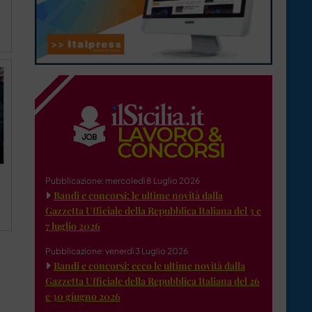
Pubblicazione: mercoledì 8 Luglio 2026
Bandi e concorsi: le ultime novità dalla
Gazzetta Ufficiale della Repubblica Italiana del 3 e
7 luglio 2026
Pubblicazione: venerdì 3 Luglio 2026
Bandi e concorsi: ecco le ultime novità dalla
Gazzetta Ufficiale della Repubblica Italiana del 26
e 30 giugno 2026