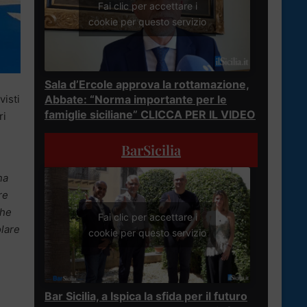
Fai clic per accettare i
cookie per questo servizio
Sala d’Ercole approva la rottamazione,
Abbate: “Norma importante per le
visti
famiglie siciliane” CLICCA PER IL VIDEO
ri
BarSicilia
na
re
che
Fai clic per accettare i
lare
cookie per questo servizio
Bar Sicilia, a Ispica la sfida per il futuro