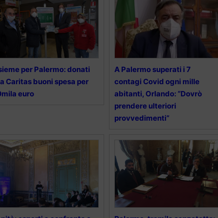
sieme per Palermo: donati
A Palermo superati i 7
la Caritas buoni spesa per
contagi Covid ogni mille
mila euro
abitanti, Orlando: “Dovrò
prendere ulteriori
provvedimenti”