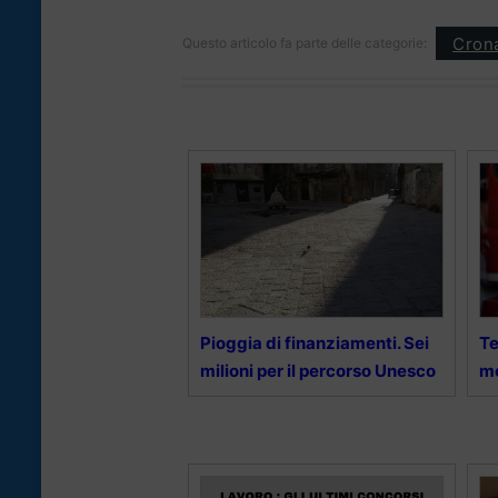
Cron
Questo articolo fa parte delle categorie:
Pioggia di finanziamenti. Sei
Te
milioni per il percorso Unesco
mo