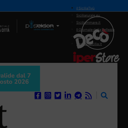
il SiciliaTivù
Siciliarurale.eu
Siciliammare.it
Il Network
Il Giornale della Bellezza
Siciliamedica.it
Sanitainsicilia.it