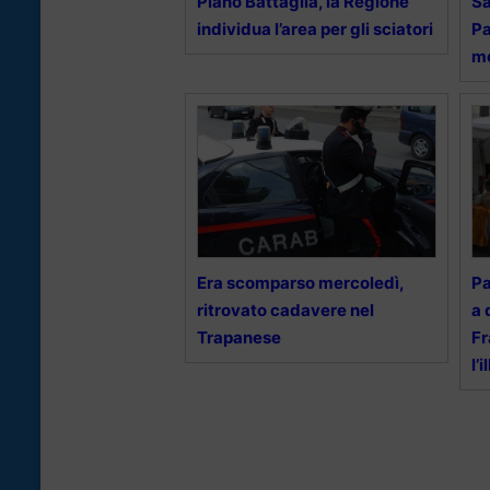
Piano Battaglia, la Regione
Sa
individua l’area per gli sciatori
Pa
me
Era scomparso mercoledì,
Pa
ritrovato cadavere nel
a 
Trapanese
Fr
l’