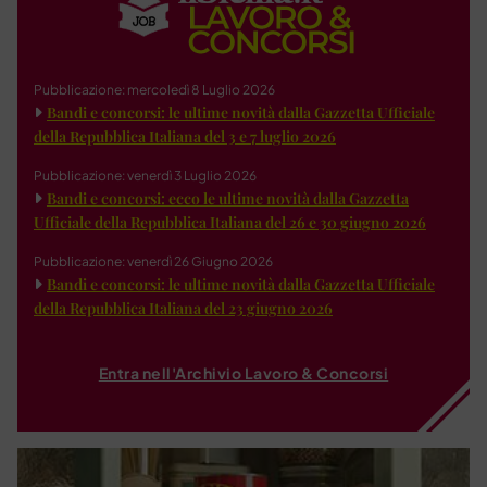
Pubblicazione: mercoledì 8 Luglio 2026
Bandi e concorsi: le ultime novità dalla Gazzetta Ufficiale
della Repubblica Italiana del 3 e 7 luglio 2026
Pubblicazione: venerdì 3 Luglio 2026
Bandi e concorsi: ecco le ultime novità dalla Gazzetta
Ufficiale della Repubblica Italiana del 26 e 30 giugno 2026
Pubblicazione: venerdì 26 Giugno 2026
Bandi e concorsi: le ultime novità dalla Gazzetta Ufficiale
della Repubblica Italiana del 23 giugno 2026
Entra nell'Archivio Lavoro & Concorsi