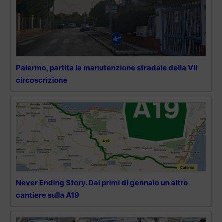
Palermo, partita la manutenzione stradale della VII
circoscrizione
Never Ending Story. Dai primi di gennaio un altro
cantiere sulla A19