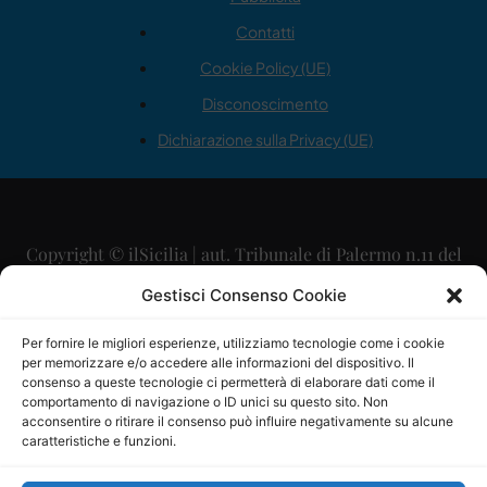
Contatti
Cookie Policy (UE)
Disconoscimento
Dichiarazione sulla Privacy (UE)
Copyright © ilSicilia | aut. Tribunale di Palermo n.11 del
29/09/2015
Gestisci Consenso Cookie
Editore: Mercurio Comunicazione Soc. Coop. A.R.L.
Per fornire le migliori esperienze, utilizziamo tecnologie come i cookie
per memorizzare e/o accedere alle informazioni del dispositivo. Il
Direttore Editoriale: Maurizio Scaglione
consenso a queste tecnologie ci permetterà di elaborare dati come il
comportamento di navigazione o ID unici su questo sito. Non
Direttore Responsabile: Maria Calabrese
acconsentire o ritirare il consenso può influire negativamente su alcune
caratteristiche e funzioni.
p.zza Sant’Oliva, 9 – 90141 – Palermo – 091335557