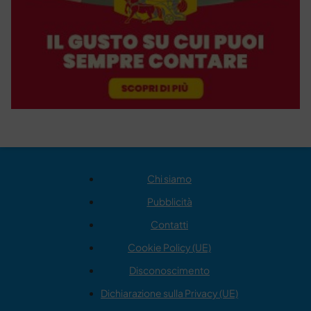
Chi siamo
Pubblicità
Contatti
Cookie Policy (UE)
Disconoscimento
Dichiarazione sulla Privacy (UE)