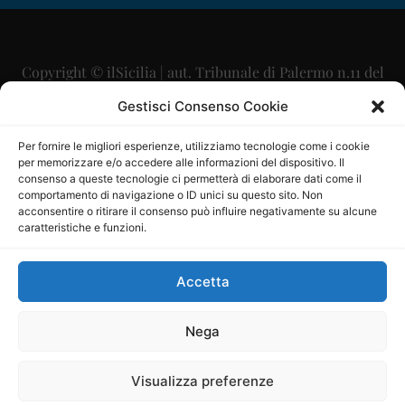
Copyright © ilSicilia | aut. Tribunale di Palermo n.11 del
29/09/2015
Gestisci Consenso Cookie
Editore: Mercurio Comunicazione Soc. Coop. A.R.L.
Per fornire le migliori esperienze, utilizziamo tecnologie come i cookie
per memorizzare e/o accedere alle informazioni del dispositivo. Il
Direttore Editoriale: Maurizio Scaglione
consenso a queste tecnologie ci permetterà di elaborare dati come il
comportamento di navigazione o ID unici su questo sito. Non
Direttore Responsabile: Maria Calabrese
acconsentire o ritirare il consenso può influire negativamente su alcune
caratteristiche e funzioni.
p.zza Sant’Oliva, 9 – 90141 – Palermo – 091335557
P.IVA: 06334930820
Accetta
Mercurio Comunicazione Società Cooperativa a r.l. è
iscritta al Registro degli Operatori di Comunicazione al
Nega
numero 26988
Visualizza preferenze
Sito gestito da
La Digitale srl
–
info@ladigitale.it