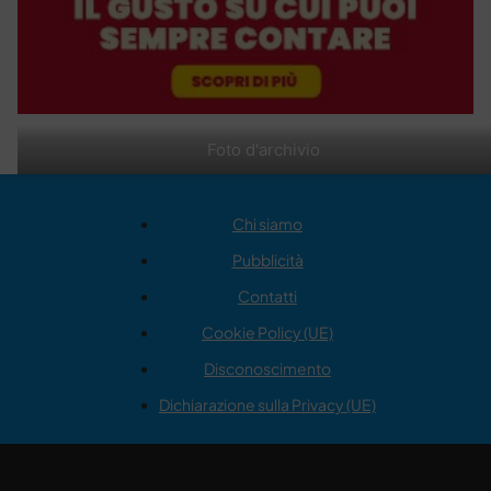
Foto d'archivio
Chi siamo
Pubblicità
Contatti
Cookie Policy (UE)
Disconoscimento
Dichiarazione sulla Privacy (UE)