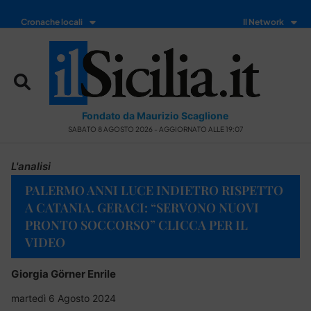
Cronache locali
Il Network
Fondato da Maurizio Scaglione
SABATO 8 AGOSTO 2026 - AGGIORNATO ALLE 19:07
L'analisi
PALERMO ANNI LUCE INDIETRO RISPETTO
A CATANIA. GERACI: “SERVONO NUOVI
PRONTO SOCCORSO” CLICCA PER IL
VIDEO
Giorgia Görner Enrile
martedì 6 Agosto 2024