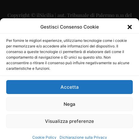
Copyright © ilSicilia | aut. Tribunale di Palermo n.11 del
29/09/2015
Gestisci Consenso Cookie
Editore: Mercurio Comunicazione Soc. Coop. A.R.L.
Per fornire le migliori esperienze, utilizziamo tecnologie come i cookie
per memorizzare e/o accedere alle informazioni del dispositivo. Il
Direttore Editoriale: Maurizio Scaglione
consenso a queste tecnologie ci permetterà di elaborare dati come il
comportamento di navigazione o ID unici su questo sito. Non
Direttore Responsabile: Maria Calabrese
acconsentire o ritirare il consenso può influire negativamente su alcune
caratteristiche e funzioni.
p.zza Sant’Oliva, 9 – 90141 – Palermo – 091335557
P.IVA: 06334930820
Accetta
Mercurio Comunicazione Società Cooperativa a r.l. è
iscritta al Registro degli Operatori di Comunicazione al
Nega
numero 26988
Visualizza preferenze
Sito gestito da
La Digitale srl
–
info@ladigitale.it
Cookie Policy
Dichiarazione sulla Privacy