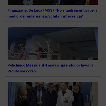
Finanziaria, De Luca (M5S) :”No a tagli incentivi per i
medici dell’emergenza. Schifani intervenga”
Policlinico Messina: il 4 marzo riprendono i lavori al
Pronto soccorso