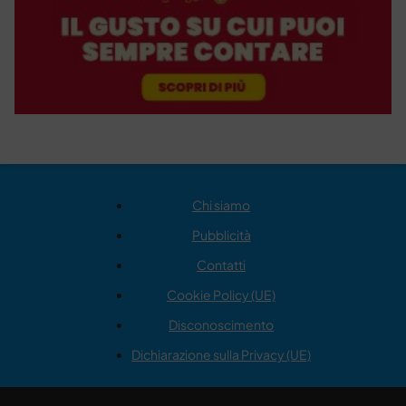
Chi siamo
Pubblicità
Contatti
Cookie Policy (UE)
Disconoscimento
Dichiarazione sulla Privacy (UE)