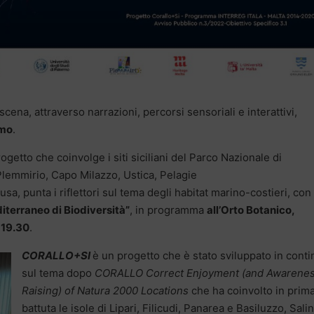
scena, attraverso narrazioni, percorsi sensoriali e interattivi,
rmo
.
rogetto che coinvolge i siti siciliani del Parco Nazionale di
 Plemmirio, Capo Milazzo, Ustica, Pelagie
sa, punta i riflettori sul tema degli habitat marino-costieri, con
iterraneo di Biodiversità”
, in programma
all’Orto Botanico,
 19.30
.
CORALLO+SI
è un progetto che è stato sviluppato in conti
sul tema dopo
CORALLO
Correct Enjoyment (and Awarene
Raising) of Natura 2000 Locations
che ha coinvolto in prim
battuta le isole di Lipari, Filicudi, Panarea e Basiluzzo, Sali