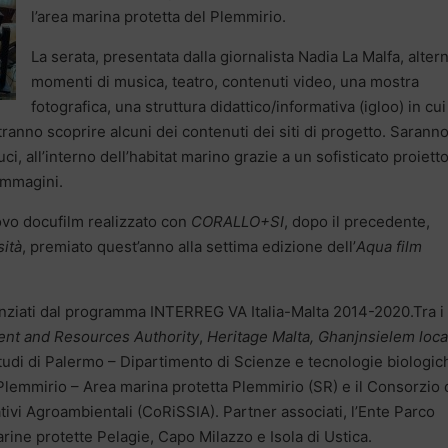
l’area marina protetta del Plemmirio.
La serata, presentata dalla giornalista Nadia La Malfa, alter
momenti di musica, teatro, contenuti video, una mostra
fotografica, una struttura didattico/informativa (igloo) in cui 
potranno scoprire alcuni dei contenuti dei siti di progetto. Sarann
 luci, all’interno dell’habitat marino grazie a un sofisticato proiett
immagini.
nuovo docufilm realizzato con
CORALLO+SI
, dopo il precedente,
sità
, premiato quest’anno alla settima edizione dell’
Aqua film
ziati dal programma INTERREG VA Italia-Malta 2014-2020.Tra i
nt and Resources Authority
,
Heritage Malta, Ghanjnsielem loca
i Studi di Palermo – Dipartimento di Scienze e tecnologie biologic
Plemmirio – Area marina protetta Plemmirio (SR) e il Consorzio 
tivi Agroambientali (CoRiSSIA). Partner associati, l’Ente Parco
arine protette Pelagie, Capo Milazzo e Isola di Ustica.