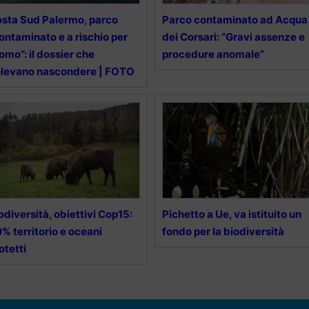
sta Sud Palermo, parco
Parco contaminato ad Acqua
ontaminato e a rischio per
dei Corsari: “Gravi assenze e
uomo”: il dossier che
procedure anomale”
levano nascondere | FOTO
odiversità, obiettivi Cop15:
Pichetto a Ue, va istituito un
% territorio e oceani
fondo per la biodiversità
otetti