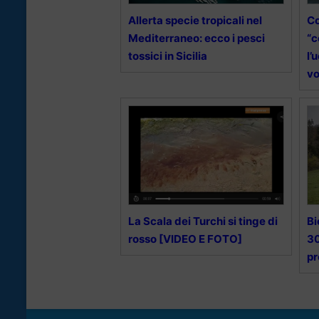
Allerta specie tropicali nel
Co
Mediterraneo: ecco i pesci
“c
tossici in Sicilia
l’
vo
La Scala dei Turchi si tinge di
Bi
rosso [VIDEO E FOTO]
30
pr