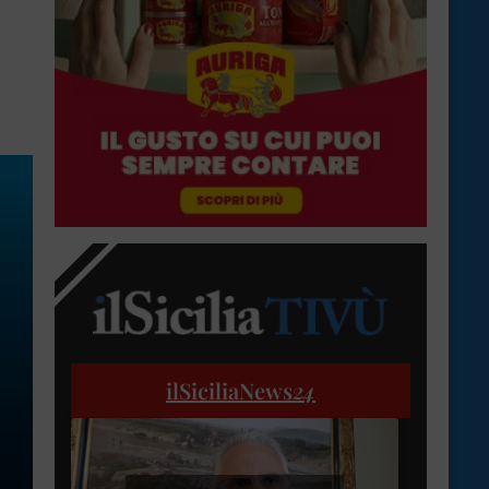
ilSiciliaNews
24