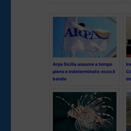
Arpa Sicilia assume a tempo
In
pieno e indeterminato: ecco il
Co
bando
de