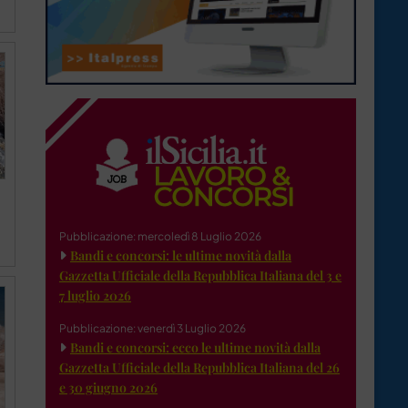
Pubblicazione: mercoledì 8 Luglio 2026
Bandi e concorsi: le ultime novità dalla
Gazzetta Ufficiale della Repubblica Italiana del 3 e
7 luglio 2026
Pubblicazione: venerdì 3 Luglio 2026
Bandi e concorsi: ecco le ultime novità dalla
Gazzetta Ufficiale della Repubblica Italiana del 26
e 30 giugno 2026