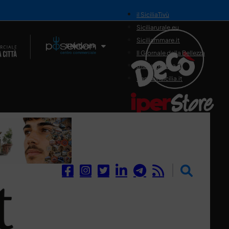
il SiciliaTivù
Siciliarurale.eu
Siciliammare.it
Il Network
Il Giornale della Bellezza
Siciliamedica.it
Sanitainsicilia.it