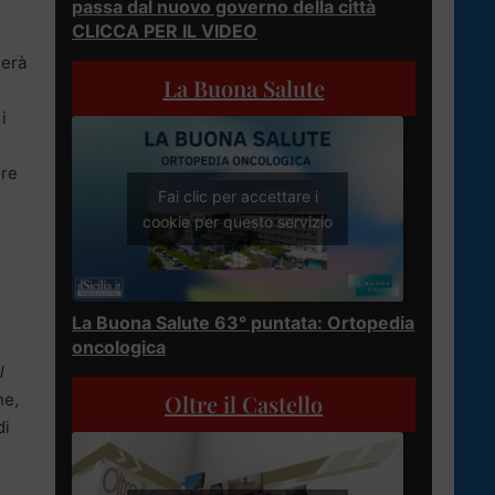
passa dal nuovo governo della città
CLICCA PER IL VIDEO
nerà
La Buona Salute
i
o
ore
Fai clic per accettare i
cookie per questo servizio
La Buona Salute 63° puntata: Ortopedia
oncologica
l
he,
Oltre il Castello
di