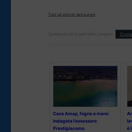
Tutti gli articoli dell'autore
Cron
Questo articolo fa parte delle categorie:
Caos Amap, fogne a mare:
Ar
indagata l’assessore
la
Prestigiacomo
è 