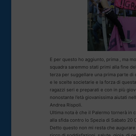
E per questo ho aggiunto, prima , ma molt
squadra saremmo stati primi alla fine de
terza per suggellare una prima parte di 
e le scelte societarie e la forza di ques
ragazzi seri e preparati e con in più gi
nonostante l’età giovanissima aiutati nell
Andrea Rispoli.
Ultima nota è che il Palermo tornerà in 
alla sfida contro lo Spezia di Sabato 20 
Detto questo non mi resta che augurare 
ricco di soddisfazioni, salute, gioia, di g