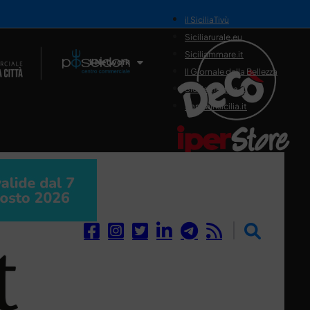
il SiciliaTivù
Siciliarurale.eu
Siciliammare.it
Il Network
Il Giornale della Bellezza
Siciliamedica.it
Sanitainsicilia.it