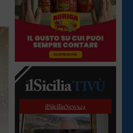
ilSiciliaNews
24