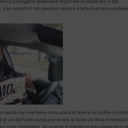
e a correggere qualcosa e migliorare la strada che si sta
e se corretto il mio pensiero aiutare a farla diventare una bell
to senza mai interferire nella scelta di tenere un profilo corretto
à di via del Fante senza percorrere la facile via della contestazi
la o sulla rispettabile, fin quando si manifesta educatamente e 