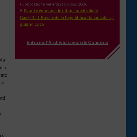
Pubblicazione: venerdì 26 Giugno 2026
Bandi e concorsi: le ultime novità dalla
Gazzetta Ufficiale della Repubblica Italiana del 23
giugno 2026
Entra nell'Archivio Lavoro & Concorsi
sta
lla
rato
vi
ti ,
o
tà ,