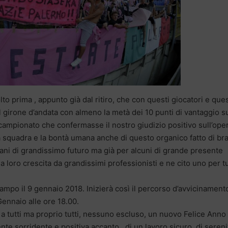
o prima , appunto già dal ritiro, che con questi giocatori e que
l girone d’andata con almeno la metà dei 10 punti di vantaggio su
campionato che confermasse il nostro giudizio positivo sull’ope
ta squadra e la bontà umana anche di questo organico fatto di bra
ovani di grandissimo futuro ma già per alcuni di grande presente
a loro crescita da grandissimi professionisti e ne cito uno per tut
campo il 9 gennaio 2018. Inizierà così il percorso d’avvicinament
Gennaio alle ore 18.00.
a tutti ma proprio tutti, nessuno escluso, un nuovo Felice Anno
ente sorridente e positiva accanto , di un lavoro sicuro, di sereni