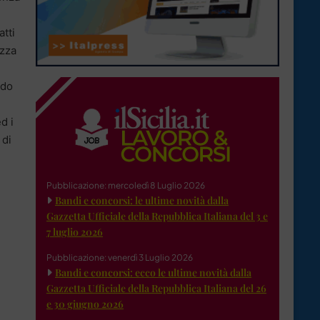
tti
ezza
ndo
d i
 di
Pubblicazione: mercoledì 8 Luglio 2026
Bandi e concorsi: le ultime novità dalla
Gazzetta Ufficiale della Repubblica Italiana del 3 e
7 luglio 2026
Pubblicazione: venerdì 3 Luglio 2026
Bandi e concorsi: ecco le ultime novità dalla
Gazzetta Ufficiale della Repubblica Italiana del 26
e 30 giugno 2026