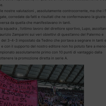
ne.
e nostre valutazioni , assolutamente controcorrente, ma che i fa
te, corredate da fatti e risultati che ne confermavano la giust
ersa da quella che manifestavano in tanti.
ella squadra , l’ottimo lavoro del direttore sportivo, Lupo, ascolta
izio Zamparini sui veri obiettivi di quest’anno del Palermo e
del 3-4-3 impostato da Tedino che portava a segnare in tanti e
olo e con il supporto del nostro editore non ho potuto fare a meno
ampionato assolutamente primo con 10 punti di vantaggio dalla
ottenere la promozione diretta in serie A.