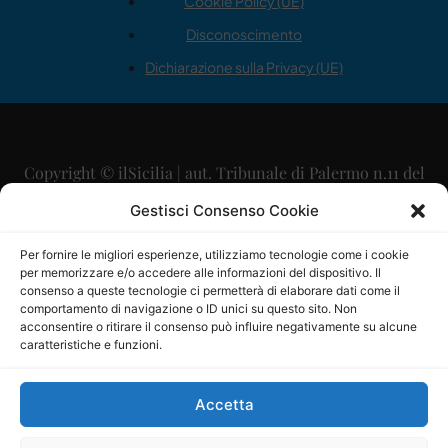
Cookie Policy (UE)
Disconoscimento
Dichiarazione sulla Privacy (UE)
Copyright © ilSicilia | aut. Tribunale di Palermo n.11 del
29/09/2015
Gestisci Consenso Cookie
Editore: Mercurio Comunicazione Soc. Coop. A.R.L.
Per fornire le migliori esperienze, utilizziamo tecnologie come i cookie
per memorizzare e/o accedere alle informazioni del dispositivo. Il
Direttore Editoriale: Maurizio Scaglione
consenso a queste tecnologie ci permetterà di elaborare dati come il
comportamento di navigazione o ID unici su questo sito. Non
Direttore Responsabile: Maria Calabrese
acconsentire o ritirare il consenso può influire negativamente su alcune
caratteristiche e funzioni.
p.zza Sant’Oliva, 9 – 90141 – Palermo – 091335557
P.IVA: 06334930820
Accetta
Mercurio Comunicazione Società Cooperativa a r.l. è