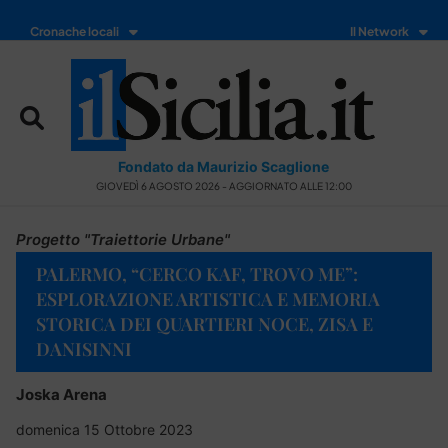
Cronache locali
Il Network
Fondato da Maurizio Scaglione
GIOVEDÌ 6 AGOSTO 2026 - AGGIORNATO ALLE 12:00
Progetto "Traiettorie Urbane"
PALERMO, “CERCO KAF, TROVO ME”:
ESPLORAZIONE ARTISTICA E MEMORIA
STORICA DEI QUARTIERI NOCE, ZISA E
DANISINNI
Joska Arena
domenica 15 Ottobre 2023