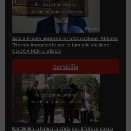
Fai clic per accettare i
cookie per questo servizio
Sala d’Ercole approva la rottamazione, Abbate:
“Norma importante per le famiglie siciliane”
CLICCA PER IL VIDEO
BarSicilia
Fai clic per accettare i
cookie per questo servizio
Bar Sicilia, a Ispica la sfida per il futuro passa