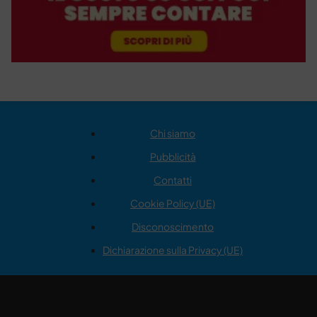
Chi siamo
Pubblicità
Contatti
Cookie Policy (UE)
Disconoscimento
Dichiarazione sulla Privacy (UE)