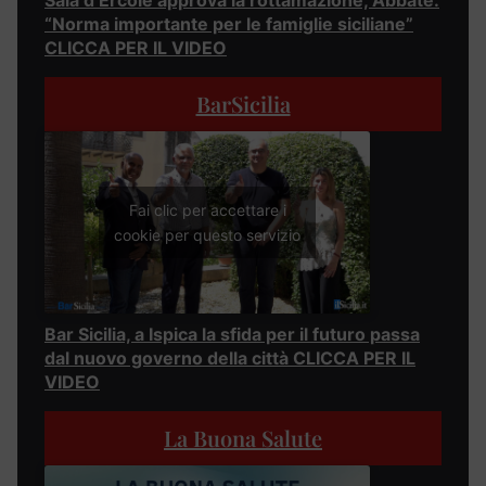
“Norma importante per le famiglie siciliane”
CLICCA PER IL VIDEO
BarSicilia
Fai clic per accettare i
cookie per questo servizio
Bar Sicilia, a Ispica la sfida per il futuro passa
dal nuovo governo della città CLICCA PER IL
VIDEO
La Buona Salute