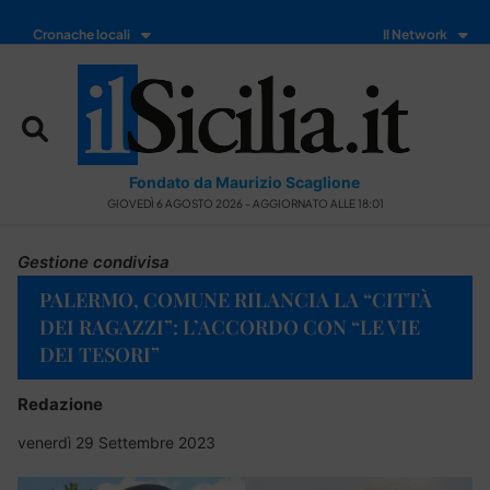
Cronache locali
Il Network
Fondato da Maurizio Scaglione
GIOVEDÌ 6 AGOSTO 2026 - AGGIORNATO ALLE 18:01
Gestione condivisa
PALERMO, COMUNE RILANCIA LA “CITTÀ
DEI RAGAZZI”: L’ACCORDO CON “LE VIE
DEI TESORI”
Redazione
venerdì 29 Settembre 2023