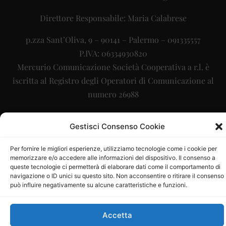
Direttore Responsabile: Maria Calabrese
p.zza Sant’Oliva, 9 – 90141 – Palermo – 091335557
P.IVA: 06334930820
Mercurio Comunicazione Società Cooperativa a r.l. è
iscritta al Registro degli Operatori di Comunicazione al
numero 26988
Sito gestito da
La Digitale srl
–
info@ladigitale.it
Gestisci Consenso Cookie
Per fornire le migliori esperienze, utilizziamo tecnologie come i cookie per
memorizzare e/o accedere alle informazioni del dispositivo. Il consenso a
queste tecnologie ci permetterà di elaborare dati come il comportamento di
navigazione o ID unici su questo sito. Non acconsentire o ritirare il consenso
può influire negativamente su alcune caratteristiche e funzioni.
Accetta