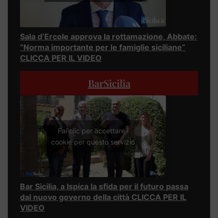
Sala d’Ercole approva la rottamazione, Abbate:
“Norma importante per le famiglie siciliane”
CLICCA PER IL VIDEO
BarSicilia
Fai clic per accettare i
cookie per questo servizio
Bar Sicilia, a Ispica la sfida per il futuro passa
dal nuovo governo della città CLICCA PER IL
VIDEO