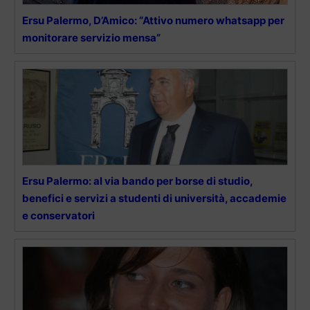
Ersu Palermo, D’Amico: “Attivo numero whatsapp per
monitorare servizio mensa”
Ersu Palermo: al via bando per borse di studio,
benefici e servizi a studenti di università, accademie
e conservatori