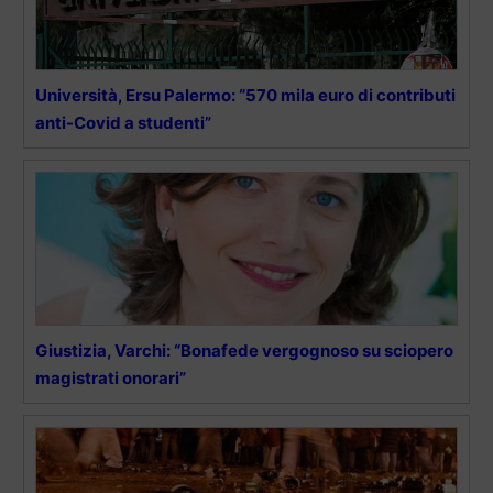
Università, Ersu Palermo: “570 mila euro di contributi
anti-Covid a studenti”
Giustizia, Varchi: “Bonafede vergognoso su sciopero
magistrati onorari”