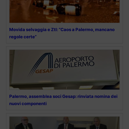
Movida selvaggia e Ztl: “Caos a Palermo, mancano
regole certe”
Palermo, assemblea soci Gesap: rinviata nomina dei
nuovi componenti