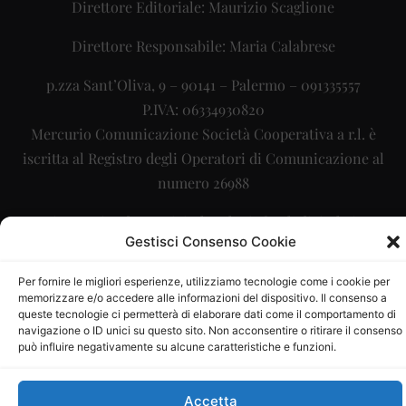
Direttore Editoriale: Maurizio Scaglione
Direttore Responsabile: Maria Calabrese
p.zza Sant’Oliva, 9 – 90141 – Palermo – 091335557
P.IVA: 06334930820
Mercurio Comunicazione Società Cooperativa a r.l. è
iscritta al Registro degli Operatori di Comunicazione al
numero 26988
Sito gestito da
La Digitale srl
–
info@ladigitale.it
Gestisci Consenso Cookie
Per fornire le migliori esperienze, utilizziamo tecnologie come i cookie per
memorizzare e/o accedere alle informazioni del dispositivo. Il consenso a
queste tecnologie ci permetterà di elaborare dati come il comportamento di
navigazione o ID unici su questo sito. Non acconsentire o ritirare il consenso
può influire negativamente su alcune caratteristiche e funzioni.
Accetta