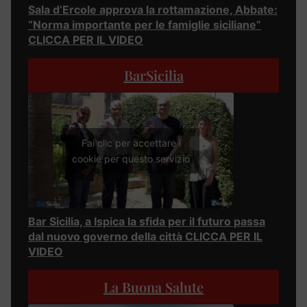
Sala d’Ercole approva la rottamazione, Abbate:
“Norma importante per le famiglie siciliane”
CLICCA PER IL VIDEO
BarSicilia
Fai clic per accettare i
cookie per questo servizio
Bar Sicilia, a Ispica la sfida per il futuro passa
dal nuovo governo della città CLICCA PER IL
VIDEO
La Buona Salute