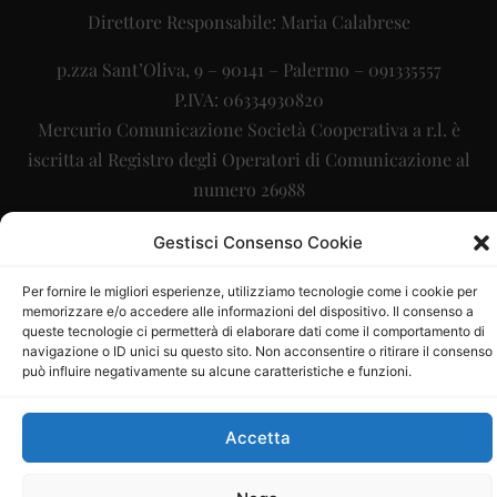
Direttore Responsabile: Maria Calabrese
p.zza Sant’Oliva, 9 – 90141 – Palermo – 091335557
P.IVA: 06334930820
Mercurio Comunicazione Società Cooperativa a r.l. è
iscritta al Registro degli Operatori di Comunicazione al
numero 26988
Sito gestito da
La Digitale srl
–
info@ladigitale.it
Gestisci Consenso Cookie
Per fornire le migliori esperienze, utilizziamo tecnologie come i cookie per
memorizzare e/o accedere alle informazioni del dispositivo. Il consenso a
queste tecnologie ci permetterà di elaborare dati come il comportamento di
navigazione o ID unici su questo sito. Non acconsentire o ritirare il consenso
può influire negativamente su alcune caratteristiche e funzioni.
Accetta