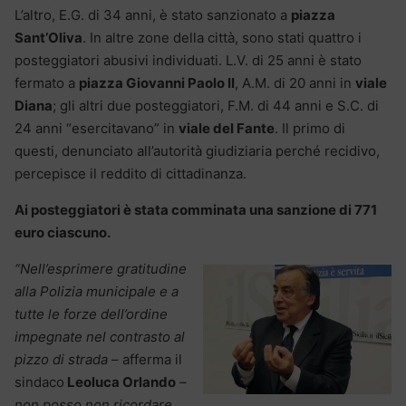
L’altro, E.G. di 34 anni, è stato sanzionato a
piazza
Sant’Oliva
. In altre zone della città, sono stati quattro i
posteggiatori abusivi individuati. L.V. di 25 anni è stato
fermato a
piazza Giovanni Paolo II
, A.M. di 20 anni in
viale
Diana
; gli altri due posteggiatori, F.M. di 44 anni e S.C. di
24 anni “esercitavano” in
viale del Fante
. Il primo di
questi, denunciato all’autorità giudiziaria perché recidivo,
percepisce il reddito di cittadinanza.
Ai posteggiatori è stata comminata una sanzione di 771
euro ciascuno.
“Nell’esprimere gratitudine
alla Polizia municipale e a
tutte le forze dell’ordine
impegnate nel contrasto al
pizzo di strada
– afferma il
sindaco
Leoluca Orlando
–
non posso non ricordare