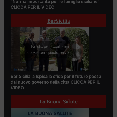
“Norma importante per le famiglie siciliane”
CLICCA PER IL VIDEO
BarSicilia
Fai clic per accettare i
cookie per questo servizio
Bar Sicilia, a Ispica la sfida per il futuro passa
dal nuovo governo della città CLICCA PER IL
VIDEO
La Buona Salute