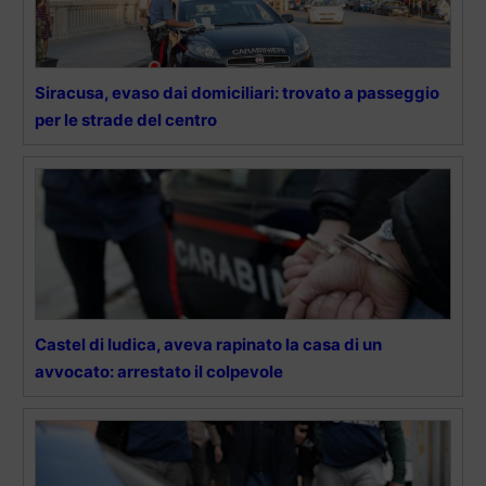
Siracusa, evaso dai domiciliari: trovato a passeggio
per le strade del centro
Castel di Iudica, aveva rapinato la casa di un
avvocato: arrestato il colpevole