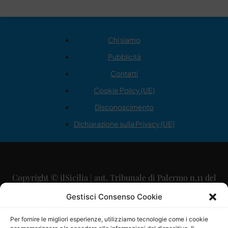
Chi siamo
Pubblicità
Contatti
Cookie Policy (UE)
Disconoscimento
Dichiarazione sulla Privacy (UE)
Copyright © ilSicilia | aut. Tribunale di Palermo n.11 del
29/09/2015
Gestisci Consenso Cookie
Editore: Mercurio Comunicazione Soc. Coop. A.R.L.
Per fornire le migliori esperienze, utilizziamo tecnologie come i cookie