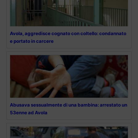
Avola, aggredisce cognato con coltello: condannato
e portato in carcere
Abusava sessualmente di una bambina: arrestato un
53enne ad Avola