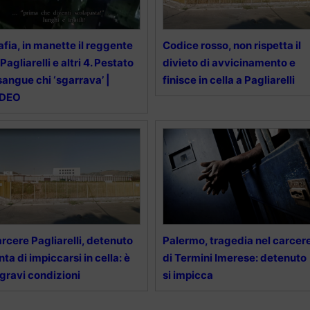
fia, in manette il reggente
Codice rosso, non rispetta il
 Pagliarelli e altri 4. Pestato
divieto di avvicinamento e
sangue chi ‘sgarrava’ |
finisce in cella a Pagliarelli
IDEO
rcere Pagliarelli, detenuto
Palermo, tragedia nel carcer
nta di impiccarsi in cella: è
di Termini Imerese: detenuto
 gravi condizioni
si impicca