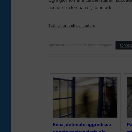
Ogni giorno nelle carceri italiani succe
accade tra le sbarre”, conclude
Tutti gli articoli dell'autore
Cron
Questo articolo fa parte delle categorie:
Enna, detenuto aggredisce
Pa
agente penitenziario e lo
mi