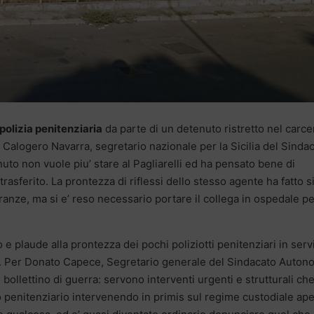
polizia penitenziaria
da parte di un detenuto ristretto nel carce
’ Calogero Navarra, segretario nazionale per la Sicilia del Sinda
uto non vuole piu’ stare al Pagliarelli ed ha pensato bene di
trasferito. La prontezza di riflessi dello stesso agente ha fatto si
ranze, ma si e’ reso necessario portare il collega in ospedale pe
o e plaude alla prontezza dei pochi poliziotti penitenziari in serv
io”. Per Donato Capece, Segretario generale del Sindacato Auto
 bollettino di guerra: servono interventi urgenti e strutturali ch
uito penitenziario intervenendo in primis sul regime custodiale ape