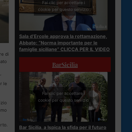
Fai clic per accettare i
cookie per questo servizio
Sala d’Ercole approva la rottamazione,
Abbate: “Norma importante per le
famiglie siciliane” CLICCA PER IL VIDEO
re di
cato
BarSicilia
’
r le
Fai clic per accettare i
cookie per questo servizio
izio
nomo
e
rto.
Bar Sicilia, a Ispica la sfida per il futuro