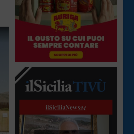
ilSiciliaNews
24