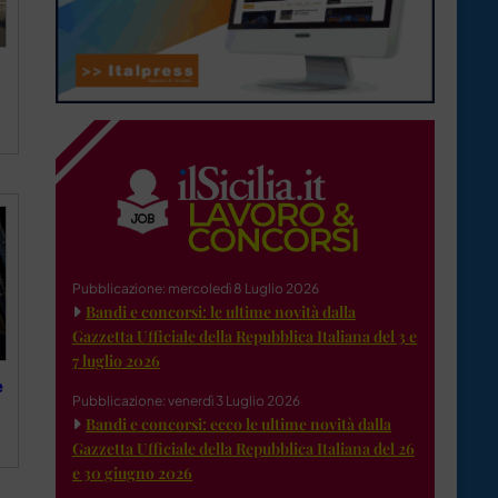
Pubblicazione: mercoledì 8 Luglio 2026
Bandi e concorsi: le ultime novità dalla
Gazzetta Ufficiale della Repubblica Italiana del 3 e
7 luglio 2026
e
Pubblicazione: venerdì 3 Luglio 2026
Bandi e concorsi: ecco le ultime novità dalla
Gazzetta Ufficiale della Repubblica Italiana del 26
e 30 giugno 2026