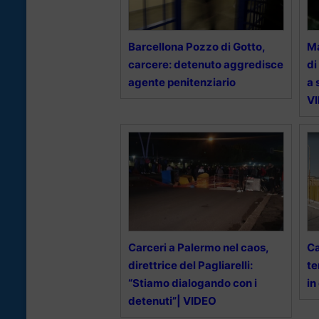
Barcellona Pozzo di Gotto,
Ma
carcere: detenuto aggredisce
di
agente penitenziario
a 
V
Carceri a Palermo nel caos,
Ca
direttrice del Pagliarelli:
te
“Stiamo dialogando con i
in
detenuti”| VIDEO