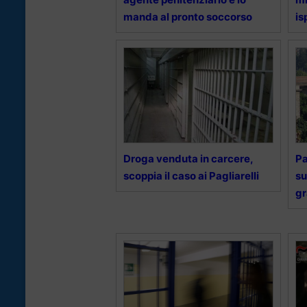
manda al pronto soccorso
is
Droga venduta in carcere,
Pa
scoppia il caso ai Pagliarelli
su
g