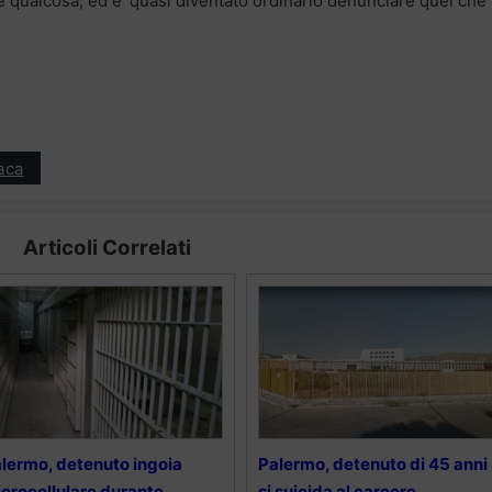
de qualcosa, ed e’ quasi diventato ordinario denunciare quel che
aca
Articoli Correlati
lermo, detenuto ingoia
Palermo, detenuto di 45 anni
crocellulare durante
si suicida al carcere