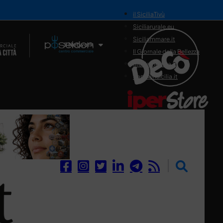
il SiciliaTivù
Siciliarurale.eu
Siciliammare.it
Il Network
Il Giornale della Bellezza
Siciliamedica.it
Sanitainsicilia.it