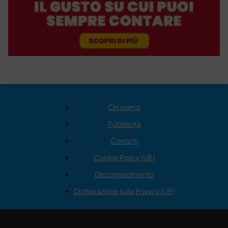
Chi siamo
Pubblicità
Contatti
Cookie Policy (UE)
Disconoscimento
Dichiarazione sulla Privacy (UE)