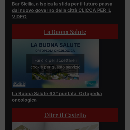
Bar Sicilia, a Ispica la sfida per il futuro passa
dal nuovo governo della città CLICCA PER IL
VIDEO
La Buona Salute
Fai clic per accettare i
cookie per questo servizio
La Buona Salute 63° puntata: Ortopedia
oncologica
Oltre il Castello