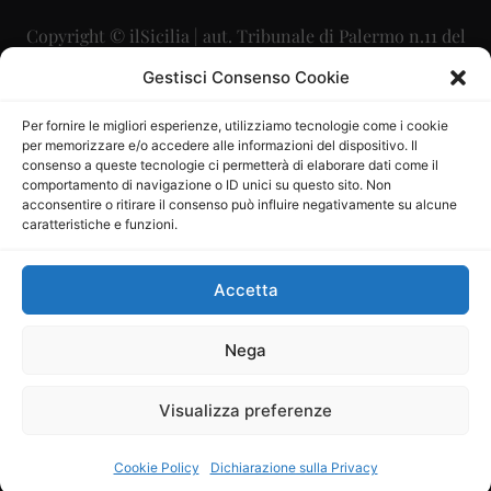
Copyright © ilSicilia | aut. Tribunale di Palermo n.11 del
29/09/2015
Gestisci Consenso Cookie
Editore: Mercurio Comunicazione Soc. Coop. A.R.L.
Per fornire le migliori esperienze, utilizziamo tecnologie come i cookie
per memorizzare e/o accedere alle informazioni del dispositivo. Il
Direttore Editoriale: Maurizio Scaglione
consenso a queste tecnologie ci permetterà di elaborare dati come il
comportamento di navigazione o ID unici su questo sito. Non
Direttore Responsabile: Maria Calabrese
acconsentire o ritirare il consenso può influire negativamente su alcune
caratteristiche e funzioni.
p.zza Sant’Oliva, 9 – 90141 – Palermo – 091335557
P.IVA: 06334930820
Accetta
Mercurio Comunicazione Società Cooperativa a r.l. è
iscritta al Registro degli Operatori di Comunicazione al
Nega
numero 26988
Visualizza preferenze
Sito gestito da
La Digitale srl
–
info@ladigitale.it
Cookie Policy
Dichiarazione sulla Privacy