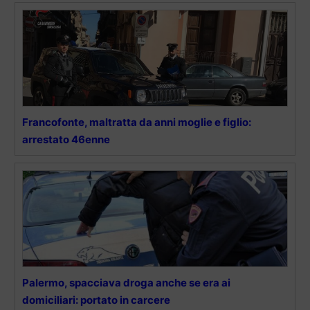
Francofonte, maltratta da anni moglie e figlio:
arrestato 46enne
Palermo, spacciava droga anche se era ai
domiciliari: portato in carcere