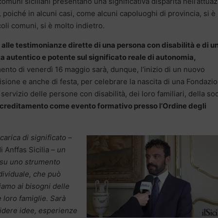
comuni siciliani presentano una significativa disparità nell’attua
 poiché in alcuni casi, come alcuni capoluoghi di provincia, si è
coli comuni, si è molto indietro.
alle testimonianze dirette di una persona con disabilità e di u
ta autentico e potente sul significato reale di autonomia,
nto di venerdì 16 maggio sarà, dunque, l’inizio di un nuovo
visione e anche di festa, per celebrare la nascita di una Fondazi
rvizio delle persone con disabilità, dei loro familiari, della so
 accreditamento come evento formativo presso l’Ordine degli
arica di significato
–
i Anffas Sicilia –
un
i su uno strumento
dividuale, che può
iamo ai bisogni delle
e loro famiglie. Sarà
idere idee, esperienze