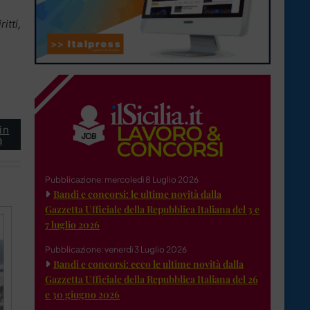
itti,
in
a
Pubblicazione: mercoledì 8 Luglio 2026
Bandi e concorsi: le ultime novità dalla
Gazzetta Ufficiale della Repubblica Italiana del 3 e
7 luglio 2026
Pubblicazione: venerdì 3 Luglio 2026
Bandi e concorsi: ecco le ultime novità dalla
Gazzetta Ufficiale della Repubblica Italiana del 26
e 30 giugno 2026