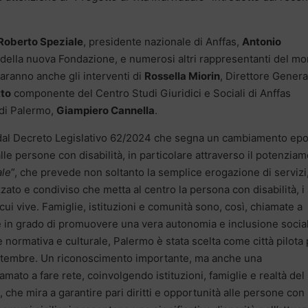
Roberto Speziale
, presidente nazionale di Anffas,
Antonio
 e della nuova Fondazione, e numerosi altri rappresentanti del m
 saranno anche gli interventi di
Rossella Miorin
, Direttore Genera
tto
componente del Centro Studi Giuridici e Sociali di Anffas
 di Palermo,
Giampiero Cannella
.
e dal Decreto Legislativo 62/2024 che segna un cambiamento ep
alle persone con disabilità, in particolare attraverso il potenzia
ale
”, che prevede non soltanto la semplice erogazione di servizi
ato e condiviso che metta al centro la persona con disabilità, i
 cui vive. Famiglie, istituzioni e comunità sono, così, chiamate a
te in grado di promuovere una vera autonomia e inclusione socia
normativa e culturale, Palermo è stata scelta come città pilota 
 settembre. Un riconoscimento importante, ma anche una
hiamato a fare rete, coinvolgendo istituzioni, famiglie e realtà del
che mira a garantire pari diritti e opportunità alle persone con