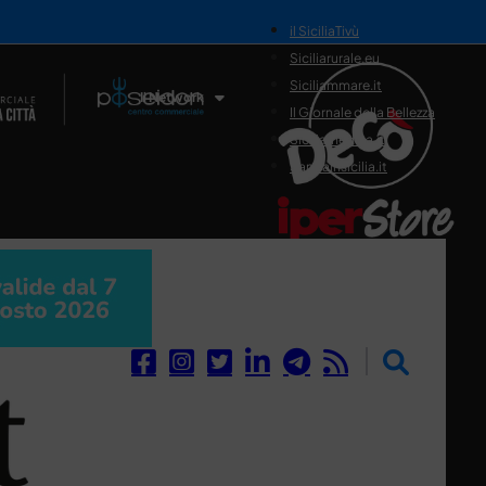
il SiciliaTivù
Siciliarurale.eu
Siciliammare.it
Il Network
Il Giornale della Bellezza
Siciliamedica.it
Sanitainsicilia.it