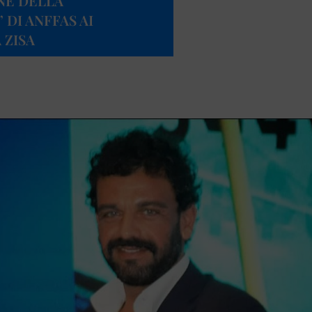
NE DELLA
DI ANFFAS AI
 ZISA