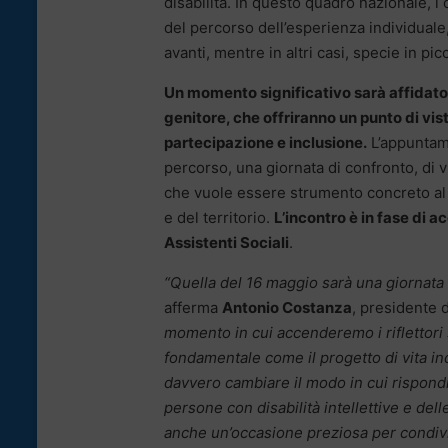
disabilità. In questo quadro nazionale, i 
del percorso dell’esperienza individuale,
avanti, mentre in altri casi, specie in pic
Un momento significativo sarà affidato 
genitore, che offriranno un punto di vis
partecipazione e inclusione.
L’appuntame
percorso, una giornata di confronto, di 
che vuole essere strumento concreto al se
e del territorio.
L’incontro è in fase di
Assistenti Sociali
.
“Quella del 16 maggio sarà una giornata c
afferma
Antonio Costanza
, presidente d
momento in cui accenderemo i riflettor
fondamentale come il progetto di vita in
davvero cambiare il modo in cui rispond
persone con disabilità intellettive e dell
anche un’occasione preziosa per condiv