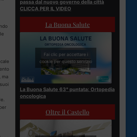
passa dal nuovo governo della città
CLICCA PER IL VIDEO
La Buona Salute
ondo
le
Fai clic per accettare i
ocale
cookie per questo servizio
mento
, ma
 suoi
La Buona Salute 63° puntata: Ortopedia
oncologica
le.
per
Oltre il Castello