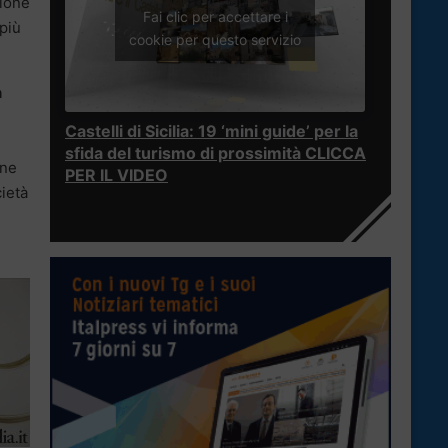
zione
Fai clic per accettare i
 più
cookie per questo servizio
n
Castelli di Sicilia: 19 ‘mini guide’ per la
sfida del turismo di prossimità CLICCA
one
PER IL VIDEO
cietà