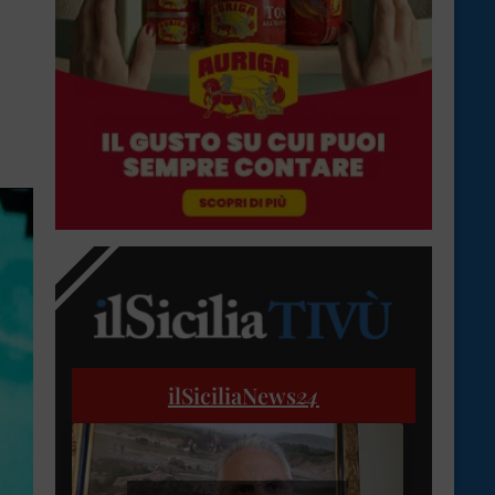
ilSiciliaNews
24